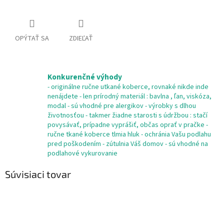
OPÝTAŤ SA
ZDIEĽAŤ
Konkurenčné výhody
- originálne ručne utkané koberce, rovnaké nikde inde
nenájdete - len prírodný materiál : bavlna , ľan, viskóza,
modal - sú vhodné pre alergikov - výrobky s dlhou
životnosťou - takmer žiadne starosti s údržbou : stačí
povysávať, prípadne vyprášiť, občas oprať v pračke -
ručne tkané koberce tlmia hluk - ochránia Vašu podlahu
pred poškodením - zútulnia Váš domov - sú vhodné na
podlahové vykurovanie
Súvisiaci tovar