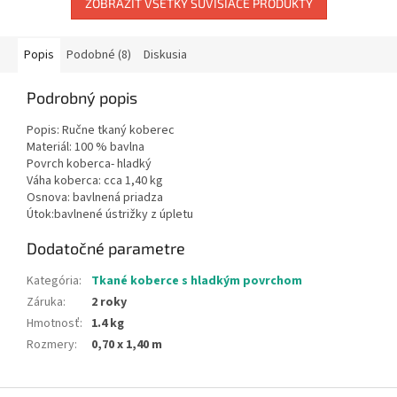
ZOBRAZIŤ VŠETKY SÚVISIACE PRODUKTY
Popis
Podobné (8)
Diskusia
Podrobný popis
Popis: Ručne tkaný koberec
Materiál: 100 % bavlna
Povrch koberca- hladký
Váha koberca: cca 1,40 kg
Osnova: bavlnená priadza
Útok:bavlnené ústrižky z úpletu
Dodatočné parametre
Kategória
:
Tkané koberce s hladkým povrchom
Záruka
:
2 roky
Hmotnosť
:
1.4 kg
Rozmery
:
0,70 x 1,40 m
Z