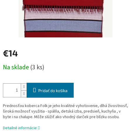
€14
Jednotková
Na sklade
(3 ks)
cena:
Pridať do košíka
Prednosťou koberca Folk je jeho kvalitné vyhotovenie, dlhá živostnosť,
široká možnosť využitia - spálňa, detská izba, predsieň, kuchyňa , v
byte i na chalupe. Môže slúžiť ako vhodný darček pre blízku osobu.
Detailné informácie