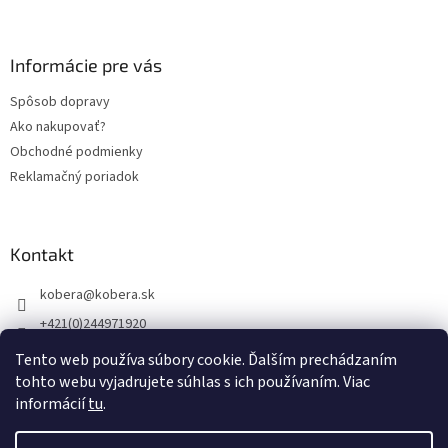
á
p
ä
Informácie pre vás
t
Spôsob dopravy
i
Ako nakupovať?
e
Obchodné podmienky
Reklamačný poriadok
Kontakt
kobera
@
kobera.sk
+421(0)244971920
+421(0)903256446
Tento web používa súbory cookie. Ďalším prechádzaním
tohto webu vyjadrujete súhlas s ich používaním. Viac
informácií
tu
.
Vytvoril Shoptet