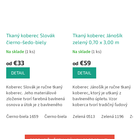
Tkaný koberec Slovák
Tkaný koberec Jánošík
čierno-šedo-biely
zelený 0,70 x 3,00 m
Na sklade
(1 ks)
Na sklade
(1 ks)
€33
€59
od
od
DETAIL
DETAIL
Koberec Slovák je ručne tkaný
Koberec Jánošík je ručne tkaný
koberec. Jeho materiálové
koberec, ktorý je utkaný z
zloženie tvorí farebná bavlnená
bavlneného úpletu. Vzor
osnova a útok je z bavlneného
koberca tvorí tradičný ľudový
úpletu. Úplet nakupujem ako
motív, ktorý sa používal na
zbytky z textilného podniku,
Čierno-biela 1659
Čierno-biela 1585
celom Slovensku ,vtedy slúžil
Zelená 0513
Čierno-biela 1604
Zelená 1196
Čierno-bi
Zele
čo...
ako...