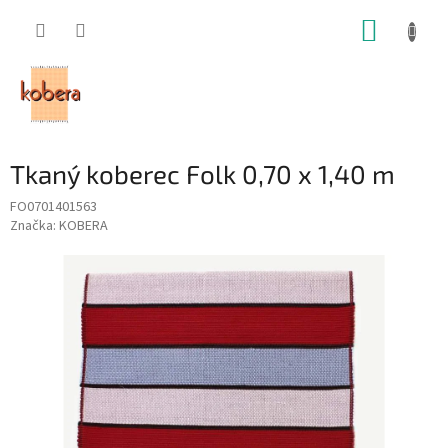
Prejsť
NÁKUP
na
obsah
KOŠÍK
Tkaný koberec Folk 0,70 x 1,40 m
FO0701401563
Značka:
KOBERA