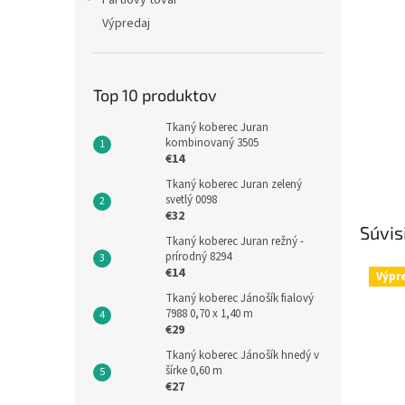
Partiový tovar
Výpredaj
Top 10 produktov
Tkaný koberec Juran
kombinovaný 3505
€14
Tkaný koberec Juran zelený
svetlý 0098
€32
Súvis
Tkaný koberec Juran režný -
prírodný 8294
€14
Výpr
Tkaný koberec Jánošík fialový
7988 0,70 x 1,40 m
€29
Tkaný koberec Jánošík hnedý v
šírke 0,60 m
€27