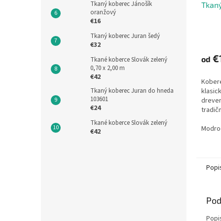
Tkaný koberec Jánošík
Tkaný
oranžový
€16
Tkaný koberec Juran šedý
€32
€
od
Tkané koberce Slovák zelený
0,70 x 2,00 m
€42
Kobere
Tkaný koberec Juran do hneda
klasi
103601
dreven
€24
tradič
bytov
Tkané koberce Slovák zelený
domácn
Modro
€42
chalup
ide o...
Popi
Pod
Popi