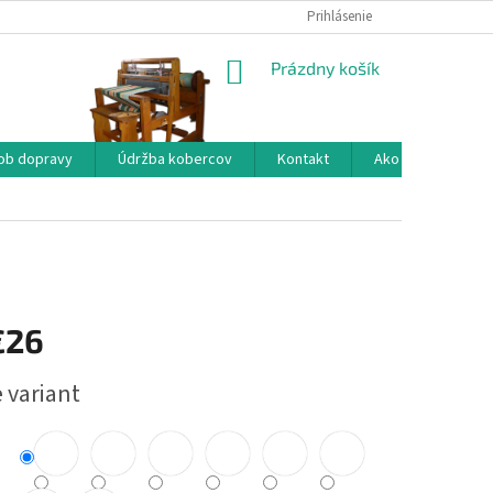
Prihlásenie
NÁKUPNÝ
Prázdny košík
KOŠÍK
ob dopravy
Údržba kobercov
Kontakt
Ako nakupovať?
€26
ová
 variant