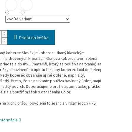
Pridať do košíka
aný koberec Slovák je koberec utkaný klasickým
 na drevených krosnách. Osnovu koberca tvorí zelená
priadza a do útku (materiál, ktorý sa používa na tkanie) sa
rižky z bavlneného úpletu tak, aby koberec ladil do zelenj
ekedy koberec obsahuje aj iné odtene, napr. žltý,
šedý. Preto, že sa na tkanie používa bavlnený úplet, majú
hladký povrch. Doporučujeme prať v automatickej práčke
Celzia a použiť prášok s označením Color.
na ručnú prácu, povolená tolerancia v rozmeroch + - 5
informácie