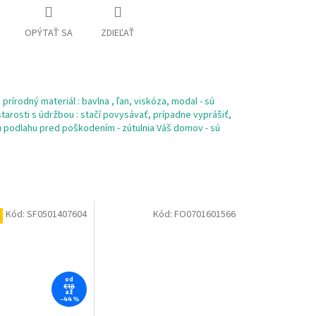
OPÝTAŤ SA
ZDIEĽAŤ
prírodný materiál : bavlna , ľan, viskóza, modal - sú
tarosti s údržbou : stačí povysávať, prípadne vyprášiť,
šu podlahu pred poškodením - zútulnia Váš domov - sú
Kód:
SF0501407604
Kód:
FO0701601566
od
€18
až
–44 %