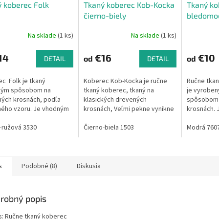
 koberec Folk
Tkaný koberec Kob-Kocka
Tkaný ko
čierno-biely
bledomod
m
Na sklade
(1 ks)
Na sklade
(1 ks)
14
€16
€10
od
od
DETAIL
DETAIL
c Folk je tkaný
Koberec Kob-Kocka je ručne
Ručne tkan
ckým spôsobom na
tkaný koberec, tkaný na
je vyroben
ých krosnách, podľa
klasických drevených
spôsobom 
ného vzoru. Je vhodným
krosnách, Veľmi pekne vynikne
krosnách. 
ým doplnkom do
na drevenej laminátovej, alebo
predložka 
osti i na
-ružová 3530
keramickej podlahe. Možno ho
Čierno-biela 1503
linku, do p
Modrá 760
u.Vzhľadom k tomu, že
použiť v...
použiť rôzn
s
Podobné (8)
Diskusia
robný popis
s: Ručne tkaný koberec