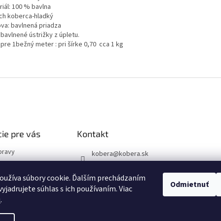
riál: 100 % bavlna
ch koberca-hladký
va: bavlnená priadza
bavlnené ústrižky z úpletu.
pre 1bežný meter : pri šírke 0,70 cca 1 kg
ie pre vás
Kontakt
pravy
kobera
@
kobera.sk
vať?
+421(0)244971920
podmienky
oužíva súbory cookie. Ďalším prechádzaním
+421(0)903256446
Odmietnuť
yjadrujete súhlas s ich používaním. Viac
 poriadok
u
.