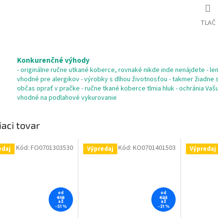
TLAČ
Konkurenčné výhody
- originálne ručne utkané koberce, rovnaké nikde inde nenájdete - len 
vhodné pre alergikov - výrobky s dlhou životnosťou - takmer žiadne s
občas oprať v pračke - ručne tkané koberce tlmia hluk - ochránia Va
vhodné na podlahové vykurovanie
iaci tovar
Kód:
FO0701303530
Kód:
KO0701401503
edaj
Výpredaj
Výpredaj
od
od
€18
€23
až
až
–51 %
–31 %