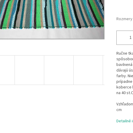
Rozmery
Ručne tk
spôsobom
bavlnená 
dávajú ús
farby. Ni
prípadne 
koberce 
na 40 st.
Vzhľadom 
cm
Detailné 