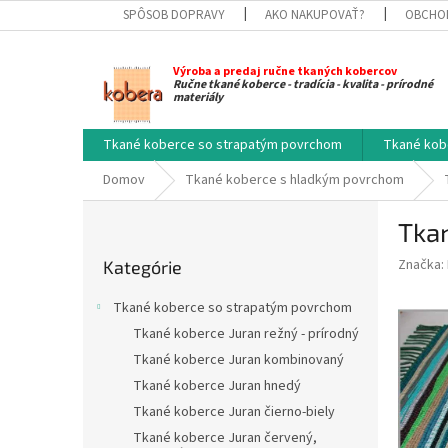
Prejsť
SPÔSOB DOPRAVY
AKO NAKUPOVAŤ?
OBCHO
na
obsah
Výroba a predaj ručne tkaných kobercov
Ručne tkané koberce - tradícia - kvalita - prírodné
materiály
Tkané koberce so strapatým povrchom
Tkané kob
Domov
Tkané koberce s hladkým povrchom
B
Tka
o
Preskočiť
č
Značka:
Kategórie
kategórie
n
ý
Tkané koberce so strapatým povrchom
p
Tkané koberce Juran režný - prírodný
a
Tkané koberce Juran kombinovaný
n
e
Tkané koberce Juran hnedý
l
Tkané koberce Juran čierno-biely
Tkané koberce Juran červený,