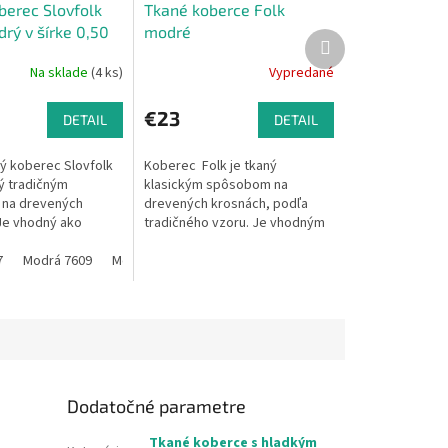
berec Slovfolk
Tkané koberce Folk
rý v šírke 0,50
modré
Ďalší
produkt
Na sklade
(4 ks)
Vypredané
€23
DETAIL
DETAIL
ý koberec Slovfolk
Koberec Folk je tkaný
ý tradičným
klasickým spôsobom na
na drevených
drevených krosnách, podľa
Je vhodný ako
tradičného vzoru. Je vhodným
pred kuchynskú
bytovým doplnkom do
redsiene, ale dá sa
7
Modrá 7609
Modrá 7598
domácnosti i na
Modrá 7596
Modrá 7604
Modrá 7592
e, podľa...
chalupu.Vzhľadom k tomu, že
ide o...
Dodatočné parametre
Tkané koberce s hladkým