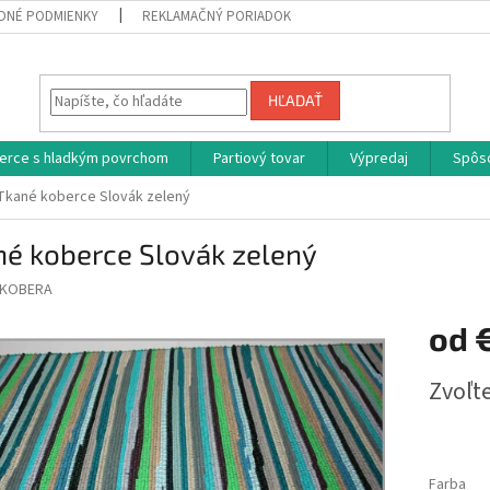
DNÉ PODMIENKY
REKLAMAČNÝ PORIADOK
HĽADAŤ
erce s hladkým povrchom
Partiový tovar
Výpredaj
Spôs
Tkané koberce Slovák zelený
né koberce Slovák zelený
KOBERA
od
Jednotk
Zvoľte
cena:
Farba