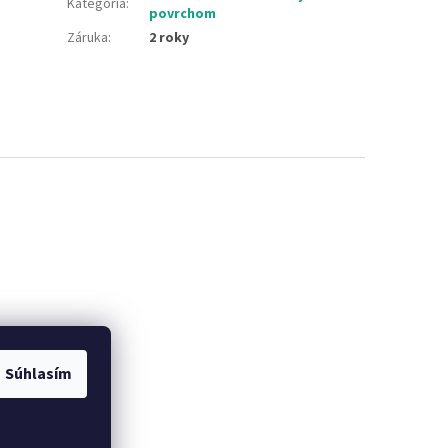
Kategória
:
povrchom
Záruka
:
2 roky
Súhlasím