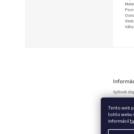
Mate
Povr
Osno
Útok:
Váha 
Z
á
p
ä
t
Informác
i
e
Spôsob do
Ako nakupo
Obchodné 
Tento web p
tohto webu v
Reklamačný
informácií
t