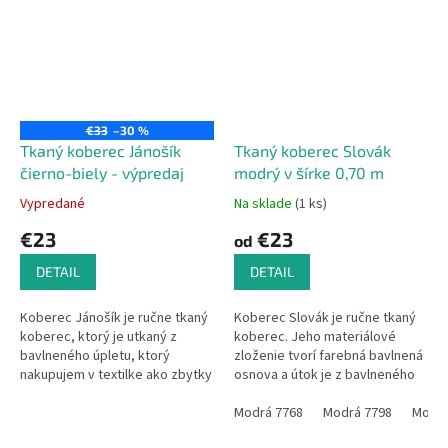
€33
–30 %
Tkaný koberec Jánošík
Tkaný koberec Slovák
čierno-biely - výpredaj
modrý v šírke 0,70 m
Vypredané
Na sklade
(1 ks)
€23
€23
od
DETAIL
DETAIL
Koberec Jánošík je ručne tkaný
Koberec Slovák je ručne tkaný
koberec, ktorý je utkaný z
koberec. Jeho materiálové
bavlneného úpletu, ktorý
zloženie tvorí farebná bavlnená
nakupujem v textilke ako zbytky
osnova a útok je z bavlneného
z výroby. Koberce sú tkané do
úpletu. Úplet nakupujem ako
jedného farebného odtieňa,...
zbytky z textilného podniku,
Modrá 7768
Modrá 7798
Modrá
čo...