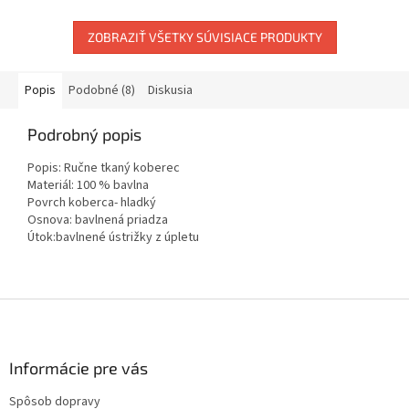
ZOBRAZIŤ VŠETKY SÚVISIACE PRODUKTY
Popis
Podobné (8)
Diskusia
Podrobný popis
Popis: Ručne tkaný koberec
Materiál: 100 % bavlna
Povrch koberca- hladký
Osnova: bavlnená priadza
Útok:bavlnené ústrižky z úpletu
Z
á
p
ä
Informácie pre vás
t
Spôsob dopravy
i