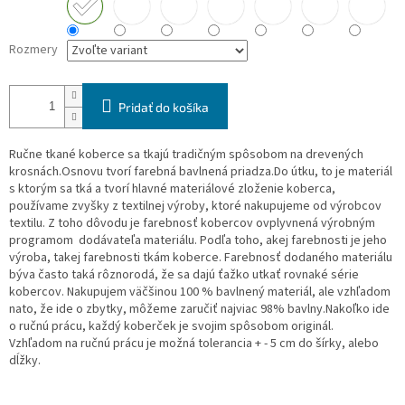
Rozmery
Pridať do košíka
Ručne tkané koberce sa tkajú tradičným spôsobom na drevených
krosnách.Osnovu tvorí farebná bavlnená priadza.Do útku, to je materiál
s ktorým sa tká a tvorí hlavné materiálové zloženie koberca,
používame zvyšky z textilnej výroby, ktoré nakupujeme od výrobcov
textilu. Z toho dôvodu je farebnosť kobercov ovplyvnená výrobným
programom dodávateľa materiálu. Podľa toho, akej farebnosti je jeho
výroba, takej farebnosti tkám koberce. Farebnosť dodaného materiálu
býva často taká rôznorodá, že sa dajú ťažko utkať rovnaké série
kobercov. Nakupujem väčšinou 100 % bavlnený materiál, ale vzhľadom
nato, že ide o zbytky, môžeme zaručiť najviac 98% bavlny.Nakoľko ide
o ručnú prácu, každý koberček je svojim spôsobom originál.
Vzhľadom na ručnú prácu je možná tolerancia + - 5 cm do šírky, alebo
dĺžky.