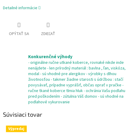
Detailné informácie
OPÝTAŤ SA
ZDIEĽAŤ
Konkurenčné výhody
- originálne ručne utkané koberce, rovnaké nikde inde
nenájdete - len prírodný materiál : bavlna , ľan, viskóza,
modal - sú vhodné pre alergikov - výrobky s dlhou
životnosťou - takmer žiadne starosti s údržbou : stačí
povysávať, prípadne vyprášiť, občas oprať v pračke -
ručne tkané koberce tlmia hluk - ochránia Vašu podlahu
pred poškodením - zútulnia Váš domov - sú vhodné na
podlahové vykurovanie
Súvisiaci tovar
Výpredaj