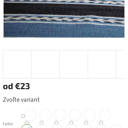
od
€23
Jednotková
Zvoľte variant
cena:
Farba