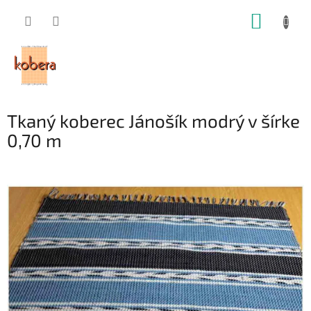
Prejsť
NÁKUP
na
obsah
KOŠÍK
Tkaný koberec Jánošík modrý v šírke
0,70 m