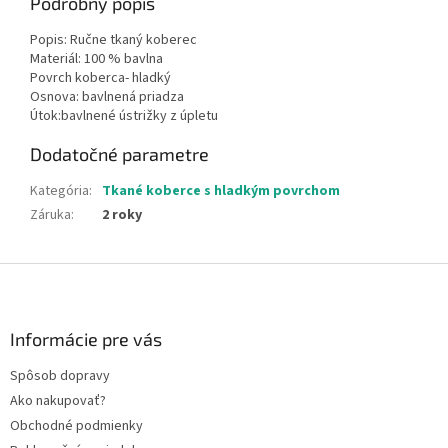
Podrobný popis
Popis: Ručne tkaný koberec
Materiál: 100 % bavlna
Povrch koberca- hladký
Osnova: bavlnená priadza
Útok:bavlnené ústrižky z úpletu
Dodatočné parametre
Kategória
:
Tkané koberce s hladkým povrchom
Záruka
:
2 roky
Z
á
p
ä
Informácie pre vás
t
Spôsob dopravy
i
Ako nakupovať?
e
Obchodné podmienky