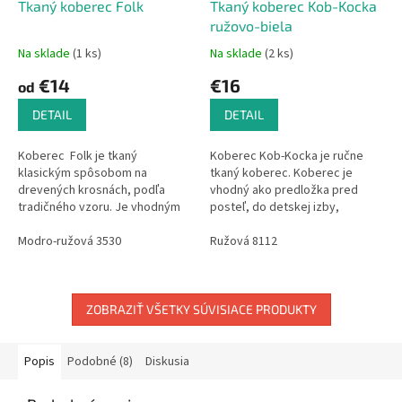
Tkaný koberec Folk
Tkaný koberec Kob-Kocka
ružovo-biela
Na sklade
(1 ks)
Na sklade
(2 ks)
€14
€16
od
DETAIL
DETAIL
Koberec Folk je tkaný
Koberec Kob-Kocka je ručne
klasickým spôsobom na
tkaný koberec. Koberec je
drevených krosnách, podľa
vhodný ako predložka pred
tradičného vzoru. Je vhodným
posteľ, do detskej izby,
bytovým doplnkom do
kúpelne.... Má ľahkú údržbu,
domácnosti i na
Modro-ružová 3530
možno ho prať v pračke.
Ružová 8112
chalupu.Vzhľadom k tomu, že
Vzhľadom na ručnú...
ide o...
ZOBRAZIŤ VŠETKY SÚVISIACE PRODUKTY
Popis
Podobné (8)
Diskusia