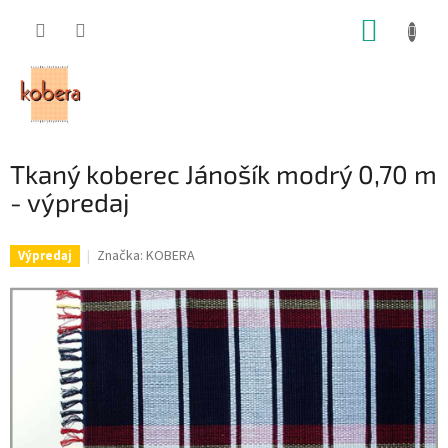
Prejsť
NÁKUP
na
obsah
KOŠÍK
Tkaný koberec Jánošík modrý 0,70 m
- výpredaj
Značka:
KOBERA
Výpredaj