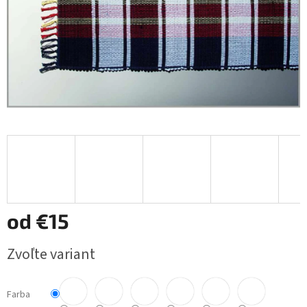
od
€15
Jednotková
Zvoľte variant
cena:
Farba