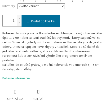
Rozmery
Pridať do košíka
Koberec Jánošík je ručne tkaný koberec, ktorý je utkaný z bavlneného
úpletu. Vzor koberca tvorí tradičný ľudový motív, ktorý sa používal na
celom Slovensku ,vtedy slúžil ako materiál na tkanie starý textil ,alebo
odevy. Dnes nakupujem nové zbytky z textiliek. Koberce sú tkané do
jedného farebného odtieňa, aby sa dali zosúladiť s interiérom.
Farebnosť kobercov závisí od výrobného programu v textilnom
podniku.
Nakoľko ide o ručnú prácu, je možná tolerancia v rozmeroch +, - 5 cm
do šírky, alebo dĺžky.
Detailné informácie
OPÝTAŤ SA
ZDIEĽAŤ