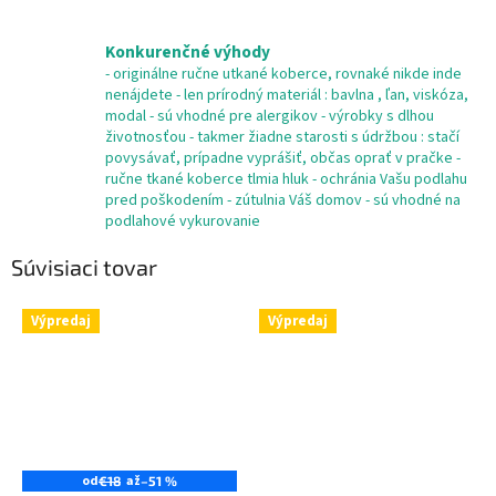
Konkurenčné výhody
- originálne ručne utkané koberce, rovnaké nikde inde
nenájdete - len prírodný materiál : bavlna , ľan, viskóza,
modal - sú vhodné pre alergikov - výrobky s dlhou
životnosťou - takmer žiadne starosti s údržbou : stačí
povysávať, prípadne vyprášiť, občas oprať v pračke -
ručne tkané koberce tlmia hluk - ochránia Vašu podlahu
pred poškodením - zútulnia Váš domov - sú vhodné na
podlahové vykurovanie
Súvisiaci tovar
Výpredaj
Výpredaj
od
až
€18
–51 %