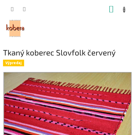
Prejsť
NÁKUP
na
obsah
KOŠÍK
Tkaný koberec Slovfolk červený
Výpredaj