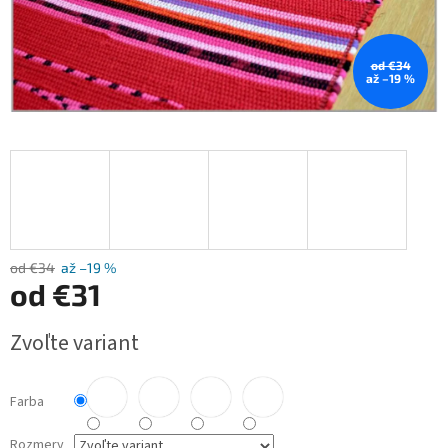
od €34
až –19 %
od €34
až –19 %
od
€31
Jednotková
Zvoľte variant
cena:
Farba
Rozmery