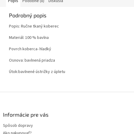
Popis
Podobné (8)
Diskusia
Podrobný popis
Popis: Ručne tkaný koberec
Materiál: 100 % bavlna
Povrch koberca- hladký
Osnova: bavlnená priadza
Útok:bavlnené ústrižky z úpletu
Z
á
p
ä
Informácie pre vás
t
Spôsob dopravy
i
Ako nakupovať?