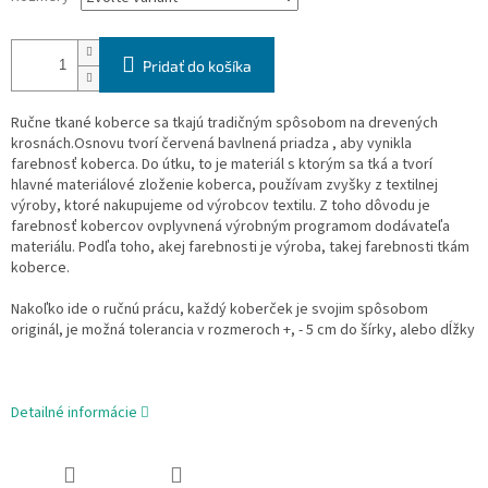
Pridať do košíka
Ručne tkané koberce sa tkajú tradičným spôsobom na drevených
krosnách.Osnovu tvorí červená bavlnená priadza , aby vynikla
farebnosť koberca. Do útku, to je materiál s ktorým sa tká a tvorí
hlavné materiálové zloženie koberca, používam zvyšky z textilnej
výroby, ktoré nakupujeme od výrobcov textilu. Z toho dôvodu je
farebnosť kobercov ovplyvnená výrobným programom dodávateľa
materiálu. Podľa toho, akej farebnosti je výroba, takej farebnosti tkám
koberce.
Nakoľko ide o ručnú prácu, každý koberček je svojim spôsobom
originál, je možná tolerancia v rozmeroch +, - 5 cm do šírky, alebo dĺžky
Detailné informácie