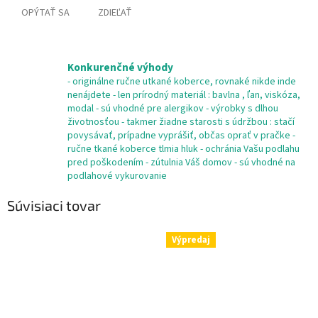
OPÝTAŤ SA
ZDIEĽAŤ
Konkurenčné výhody
- originálne ručne utkané koberce, rovnaké nikde inde
nenájdete - len prírodný materiál : bavlna , ľan, viskóza,
modal - sú vhodné pre alergikov - výrobky s dlhou
životnosťou - takmer žiadne starosti s údržbou : stačí
povysávať, prípadne vyprášiť, občas oprať v pračke -
ručne tkané koberce tlmia hluk - ochránia Vašu podlahu
pred poškodením - zútulnia Váš domov - sú vhodné na
podlahové vykurovanie
Súvisiaci tovar
Výpredaj