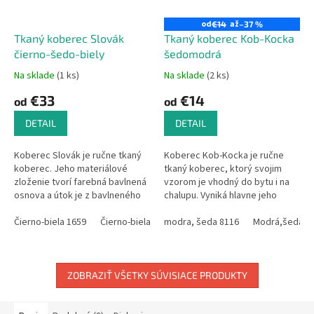
od
až
€14
–37 %
Tkaný koberec Slovák
Tkaný koberec Kob-Kocka
čierno-šedo-biely
šedomodrá
Na sklade
(1 ks)
Na sklade
(2 ks)
€33
€14
od
od
DETAIL
DETAIL
Koberec Slovák je ručne tkaný
Koberec Kob-Kocka je ručne
koberec. Jeho materiálové
tkaný koberec, ktorý svojim
zloženie tvorí farebná bavlnená
vzorom je vhodný do bytu i na
osnova a útok je z bavlneného
chalupu. Vyniká hlavne jeho
úpletu. Úplet nakupujem ako
kvalitným vypracovaním a dlhou
zbytky z textilného podniku,
Čierno-biela 1659
Čierno-biela 1585
životnosťou.Vzhľadom na
modra, šeda 8116
Čierno-biela 1604
Modrá,šedá 8
Čierno-bi
čo...
ručnú...
ZOBRAZIŤ VŠETKY SÚVISIACE PRODUKTY