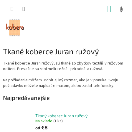
Prejsť
NÁKUP
na
obsah
KOŠÍK
Tkané koberce Juran ružový
Tkané koberce Juran ružový, sú tkané zo zbytkov textílií v ružovom
odtieni. Prevažne sa robí melír režná - prírodná a ružová.
Na požiadanie môžem urobiť aj iný rozmer, ako je v ponuke. Svoju
požiadavku môžete napísať e-mailom, alebo zadať telefonicky.
Najpredávanejšie
Tkaný koberec Juran ružový
Na sklade
(1 ks)
€8
od