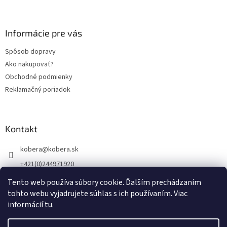
y
á
v
p
ý
ä
Informácie pre vás
p
t
i
Spôsob dopravy
s
i
u
Ako nakupovať?
e
Obchodné podmienky
Reklamačný poriadok
Kontakt
kobera
@
kobera.sk
+421(0)244971920
+421(0)903256446
Tento web používa súbory cookie. Ďalším prechádzaním
tohto webu vyjadrujete súhlas s ich používaním. Viac
informácií
tu
.
Vytvoril Shoptet