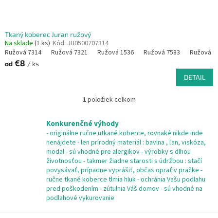
o
v
Tkaný koberec Juran ružový
Na sklade
(1 ks)
Kód:
JU0500707314
Ružová 7314
Ružová 7321
Ružová 1536
Ružová 7583
Ružová 1
€8
od
/ ks
DETAIL
1
položiek celkom
O
v
l
Konkurenčné výhody
á
- originálne ručne utkané koberce, rovnaké nikde inde
d
nenájdete - len prírodný materiál : bavlna , ľan, viskóza,
a
modal - sú vhodné pre alergikov - výrobky s dlhou
c
životnosťou - takmer žiadne starosti s údržbou : stačí
i
povysávať, prípadne vyprášiť, občas oprať v pračke -
e
ručne tkané koberce tlmia hluk - ochránia Vašu podlahu
p
pred poškodením - zútulnia Váš domov - sú vhodné na
r
podlahové vykurovanie
v
k
Z