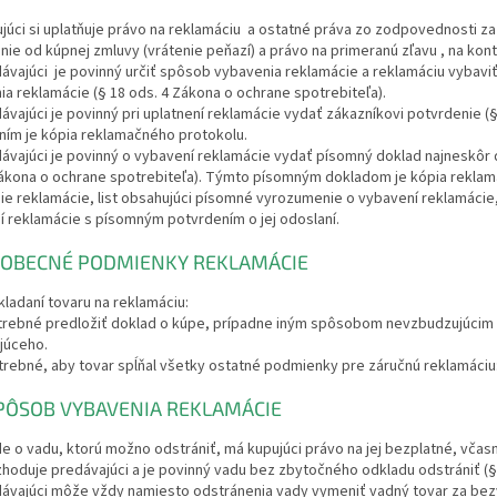
ujúci si uplatňuje právo na reklamáciu a ostatné práva zo zodpovednosti za 
ie od kúpnej zmluvy (vrátenie peňazí) a právo na primeranú zľavu , na k
dávajúci je povinný určiť spôsob vybavenia reklamácie a reklamáciu vybaviť
ia reklamácie (§ 18 ods. 4 Zákona o ochrane spotrebiteľa).
dávajúci je povinný pri uplatnení reklamácie vydať zákazníkovi potvrdenie 
ním je kópia reklamačného protokolu.
dávajúci je povinný o vybavení reklamácie vydať písomný doklad najneskôr 
Zákona o ochrane spotrebiteľa). Týmto písomným dokladom je kópia rekla
ie reklamácie, list obsahujúci písomné vyrozumenie o vybavení reklamácie
í reklamácie s písomným potvrdením o jej odoslaní.
EOBECNÉ PODMIENKY REKLAMÁCIE
kladaní tovaru na reklamáciu:
otrebné predložiť doklad o kúpe, prípadne iným spôsobom nevzbudzujúcim 
júceho.
trebné, aby tovar spĺňal všetky ostatné podmienky pre záručnú reklamáciu:
PÔSOB VYBAVENIA REKLAMÁCIE
ide o vadu, ktorú možno odstrániť, má kupujúci právo na jej bezplatné, vča
hoduje predávajúci a je povinný vadu bez zbytočného odkladu odstrániť (§
edávajúci môže vždy namiesto odstránenia vady vymeniť vadný tovar za be