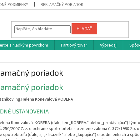
DNÉ PODMIENKY
REKLAMAČNÝ PORIADOK
HĽADAŤ
erce s hladkým povrchom
Partiový tovar
Výpredaj
Spôs
lamačný poriadok
lamačný poriadok
azníkov Ing.Helena Konevalová KOBERA
ODNÉ USTANOVENIA
Helena Konevalová KOBERA (ďalej len „KOBERA.“ alebo „predávajúci“) týmt
. 250/2007 Z. z. o ochrane spotrebiteľa a o zmene zákona č. 372/1990 Zb. 
e spotrebiteľa (ďalej aj „zákazník“ alebo „kupujúci“) o podmienkach a sp