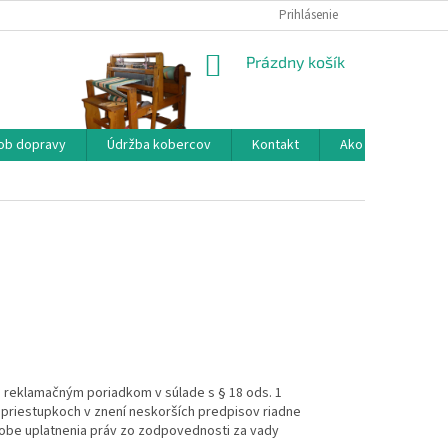
Prihlásenie
NÁKUPNÝ
Prázdny košík
KOŠÍK
ob dopravy
Údržba kobercov
Kontakt
Ako nakupovať?
o reklamačným poriadkom v súlade s § 18 ods. 1
o priestupkoch v znení neskorších predpisov riadne
ôsobe uplatnenia práv zo zodpovednosti za vady