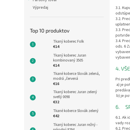
Partiový tovar
Výpredaj
3.1. Kup
odstúpen
3.2. Pre
uplatnen
3.3. Pre
Top 10 produktov
potvrde
3.4. Pre
Tkaný koberec Folk
ods. 6 
€14
vybaven
Tkaný koberec Juran
vybaven
kombinovaný 3505
€14
4. VŠ
Tkané koberce Slovák zelená,
modrá ,červená
Pri pred
€16
a) je p
predáva
Tkaný koberec Juran zelený
b) je po
svetlý 0098
€32
6. S
Tkané koberce Slovák zelený
€42
6.1. Ak 
vady roz
Tkaný koberec Juran režný -
6.2. Pr
prírodný 8294