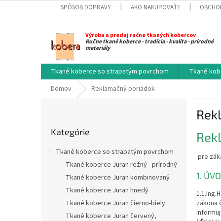
Prejsť
SPÔSOB DOPRAVY
AKO NAKUPOVAŤ?
OBCHO
na
obsah
Výroba a predaj ručne tkaných kobercov
Ručne tkané koberce - tradícia - kvalita - prírodné
materiály
Tkané koberce so strapatým povrchom
Tkané kob
Domov
Reklamačný poriadok
B
Rek
o
Preskočiť
č
Kategórie
kategórie
Rek
n
ý
Tkané koberce so strapatým povrchom
pre zák
p
Tkané koberce Juran režný - prírodný
a
1. ÚV
Tkané koberce Juran kombinovaný
n
e
Tkané koberce Juran hnedý
1.1.Ing.
l
Tkané koberce Juran čierno-biely
zákona č
informuj
Tkané koberce Juran červený,