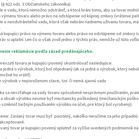
 (§ 622 ods. 3 Občianskeho zákonníka).
ide o vadu, ktorú nemožno odstrániť, a ktorá bráni tomu, aby sa tovar mohol
 výmenu tovaru alebo právo na odstúpenie od kúpnej zmluvy (vrátenie peňa
ide o neodstrániteľnú vadu, ktorá však nebráni riadnemu užívaniu tovaru, m
.
má kupujúci právo na výmenu tovaru alebo právo na odstúpenie od zmluvy (v
ráv si uplatní. Len čo si však zvolí jedno z týchto práv, nemôže už túto vo
nenie reklamácie podľa zásad predávajúceho.
prevzatí tovaru je kupujúci povinný skontrolovať nasledujúce:
jedná o výrobok, ktorý bol objednaný (ak sa jedná o výrobok, ktorý nebol 
možné ho vrátiť)
 výrobok v neporušenom stave, tzn. či nemá zjavnú vadu
ruka sa nevzťahuje na vady tovaru spôsobené nesprávnym používaním, pran
l a obsah výrobku nesmie byť mechanicky poškodený (mechanickým poško
 vzniknúť bežným používaním výrobku na účel, pre ktorý bol vyrobený).
nie: Zaslaný tovar musí byť poistený, nakoľko neručíme za jeho prípadnú s
akceptované.
aný tovar je kupujúci povinný uplatniť za vyššie uvedených podmienok na 