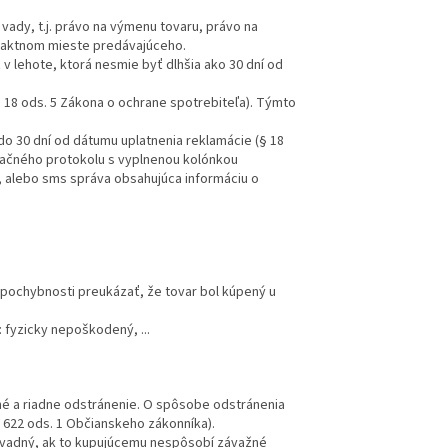
vady, t.j. právo na výmenu tovaru, právo na
ontaktnom mieste predávajúceho.
 v lehote, ktorá nesmie byť dlhšia ako 30 dní od
(§ 18 ods. 5 Zákona o ochrane spotrebiteľa). Týmto
do 30 dní od dátumu uplatnenia reklamácie (§ 18
mačného protokolu s vyplnenou kolónkou
, alebo sms správa obsahujúca informáciu o
pochybnosti preukázať, že tovar bol kúpený u
 fyzicky nepoškodený, ...
sné a riadne odstránenie. O spôsobe odstránenia
 622 ods. 1 Občianskeho zákonníka).
zvadný, ak to kupujúcemu nespôsobí závažné