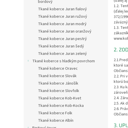
(ďalej a
bordový
1.2. Ten
Tkané koberce Juran fialový
(ďalej l
Tkané koberce Juran ružový
372/1990
záväzný
Tkané koberce Juran modrý
1.3. Ten
Tkané koberce Juran oranžový
zákazní
www.ko
Tkané koberce Juran pestrý
Tkané koberce Juran šedý
2. Z
Tkané koberce Juran zelený
2.1.Pred
Tkané koberce s hladkým povrchom
ktoré sa
Tkané koberce Oravec
Občians
Tkané koberce Slovák
2.2. Pri
ktorú bo
Tkané koberce Jánošík
2.3. Ku 
Tkané koberce Slovfolk
zároveň
2.4. Zár
Tkané koberce Kob-Kvet
2.5. Ak 
Tkané koberce Kob-Kocka
2.6. Prá
Tkané koberce Folk
Občians
Tkané koberce Albín
3. UP