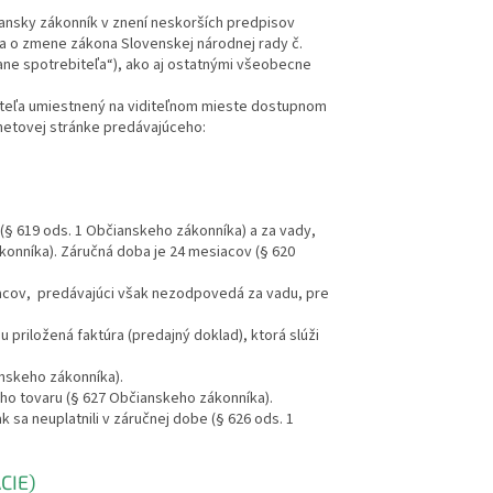
iansky zákonník v znení neskorších predpisov
a a o zmene zákona Slovenskej národnej rady č.
rane spotrebiteľa“), ako aj ostatnými všeobecne
biteľa umiestnený na viditeľnom mieste dostupnom
netovej stránke predávajúceho:
(§ 619 ods. 1 Občianskeho zákonníka) a za vady,
konníka). Záručná doba je 24 mesiacov (§ 620
siacov, predávajúci však nezodpovedá za vadu, pre
priložená faktúra (predajný doklad), ktorá slúži
anskeho zákonníka).
ho tovaru (§ 627 Občianskeho zákonníka).
k sa neuplatnili v záručnej dobe (§ 626 ods. 1
CIE)