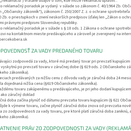
j „reklamácia“) vrátane údajov o tom, kde môže reklamáciu uplatniť .
to reklamačný poriadok je vydaný v súlade so zákonom č. 40/1964 Zb. Obč
en „Občiansky zákonník“), zákonom č. 250/2007 Z. z. o ochrane spotrebiteľ
 Zb. o priestupkoch v znení neskorších predpisov (ďalej len „Zákon o och
mi právnymi predpismi Slovenskej republiky.
to reklamačný poriadok je v súlade s § 18 ods. 1 Zákona o ochrane spotre
kovi na kontaktnom mieste predávajúceho a zároveň je zverejnený na inter
bercekobera.sk
ODPOVEDNOSŤ ZA VADY PREDANÉHO TOVARU
ávajúci zodpovedá za vady, ktoré má predaný tovar pri prevzatí kupujúcim 
 vyskytnú po prevzatí tovaru v záručnej dobe (§ 619 ods. 2 Občianskeho zá
keho zákonníka).
 veciach predávaných za nižšiu cenu z dôvodu vady je záručná doba 24 me
la dojednaná nižšia cena (§619 Občianskeho zákonníka).
každému tovaru zakúpenému u predávajúceho, je pri jeho dodaní kupujúcemu 
 ako záručný doklad
učná doba začína plynúť od dátumu prevzatia tovaru kupujúcim (§ 621 Obči
dôjde k výmene tovaru, začne plynúť záručná doba znova od prevzatia nové
va zo zodpovednosti za vady tovaru, pre ktoré platí záručná doba zaniknú, a
keho zákonníka).
LATNENIE PRÁV ZO ZODPOVEDNOSTI ZA VADY (REKLAMÁ