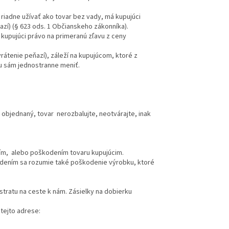
 riadne užívať ako tovar bez vady, má kupujúci
zí) (§ 623 ods. 1 Občianskeho zákonníka).
á kupujúci právo na primeranú zľavu z ceny
rátenie peňazí), záleží na kupujúcom, ktoré z
ľbu sám jednostranne meniť.
objednaný, tovar nerozbalujte, neotvárajte, inak
ím, alebo poškodením tovaru kupujúcim.
dením sa rozumie také poškodenie výrobku, ktoré
tratu na ceste k nám. Zásielky na dobierku
tejto adrese: