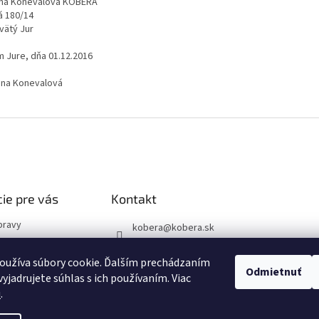
ena Konevalová KOBERA
á 180/14
vätý Jur
m Jure, dňa 01.12.2016
lena Konevalová
ie pre vás
Kontakt
pravy
kobera
@
kobera.sk
vať?
+421(0)244971920
podmienky
oužíva súbory cookie. Ďalším prechádzaním
+421(0)903256446
Odmietnuť
yjadrujete súhlas s ich používaním. Viac
 poriadok
u
.