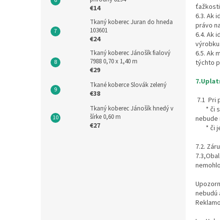
ťažkosti
€14
6.3. Ak 
Tkaný koberec Juran do hneda
právo na
103601
6.4. Ak 
€24
výrobku
Tkaný koberec Jánošík fialový
6.5. Ak 
7988 0,70 x 1,40 m
týchto p
€29
7.Uplat
Tkané koberce Slovák zelený
€38
7.1 Pri 
Tkaný koberec Jánošík hnedý v
* či sa 
šírke 0,60 m
nebude 
€27
* či je
7.2. Zá
7.3,Oba
nemohlo
Upozorne
nebudú 
Reklamov