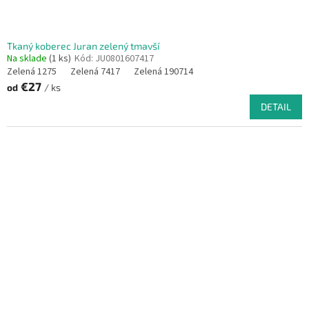
o
v
Tkaný koberec Juran zelený tmavší
Na sklade
(1 ks)
Kód:
JU0801607417
Zelená 1275
Zelená 7417
Zelená 190714
€27
od
/ ks
DETAIL