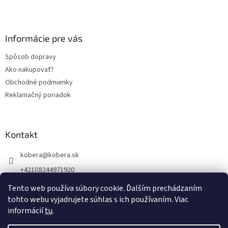
k
Z
y
á
v
p
ý
ä
Informácie pre vás
p
t
i
Spôsob dopravy
s
i
u
Ako nakupovať?
e
Obchodné podmienky
Reklamačný poriadok
Kontakt
kobera
@
kobera.sk
+421(0)244971920
+421(0)903256446
Tento web používa súbory cookie. Ďalším prechádzaním
tohto webu vyjadrujete súhlas s ich používaním. Viac
informácií
tu
.