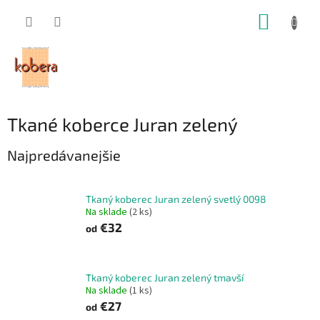
Prejsť
NÁKUP
na
obsah
KOŠÍK
Tkané koberce Juran zelený
Najpredávanejšie
Tkaný koberec Juran zelený svetlý 0098
Na sklade
(2 ks)
€32
od
Tkaný koberec Juran zelený tmavší
Na sklade
(1 ks)
€27
od