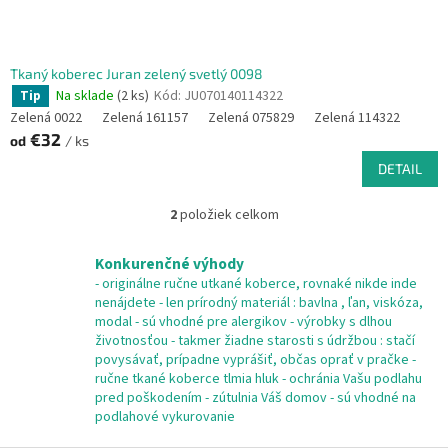
Tkaný koberec Juran zelený svetlý 0098
Na sklade
(2 ks)
Kód:
JU070140114322
Tip
Zelená 0022
Zelená 161157
Zelená 075829
Zelená 114322
€32
od
/ ks
DETAIL
2
položiek celkom
O
v
l
Konkurenčné výhody
á
- originálne ručne utkané koberce, rovnaké nikde inde
d
nenájdete - len prírodný materiál : bavlna , ľan, viskóza,
a
modal - sú vhodné pre alergikov - výrobky s dlhou
c
životnosťou - takmer žiadne starosti s údržbou : stačí
i
povysávať, prípadne vyprášiť, občas oprať v pračke -
e
ručne tkané koberce tlmia hluk - ochránia Vašu podlahu
p
pred poškodením - zútulnia Váš domov - sú vhodné na
r
podlahové vykurovanie
v