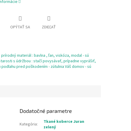
informácie
OPÝTAŤ SA
ZDIEĽAŤ
prírodný materiál : bavlna , ľan, viskóza, modal - sú
tarosti s údržbou : stačí povysávať, prípadne vyprášiť,
šu podlahu pred poškodením - zútulnia Váš domov - sú
Dodatočné parametre
Tkané koberce Juran
Kategória
:
zelený