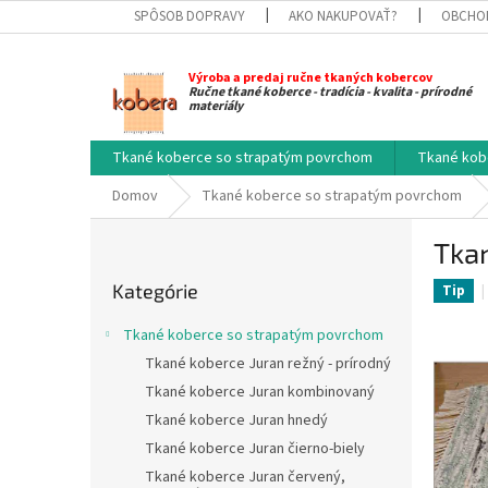
Prejsť
SPÔSOB DOPRAVY
AKO NAKUPOVAŤ?
OBCHO
na
obsah
Výroba a predaj ručne tkaných kobercov
Ručne tkané koberce - tradícia - kvalita - prírodné
materiály
Tkané koberce so strapatým povrchom
Tkané kob
Domov
Tkané koberce so strapatým povrchom
B
Tkan
o
Preskočiť
č
Kategórie
kategórie
Tip
n
ý
Tkané koberce so strapatým povrchom
p
Tkané koberce Juran režný - prírodný
a
Tkané koberce Juran kombinovaný
n
e
Tkané koberce Juran hnedý
l
Tkané koberce Juran čierno-biely
Tkané koberce Juran červený,