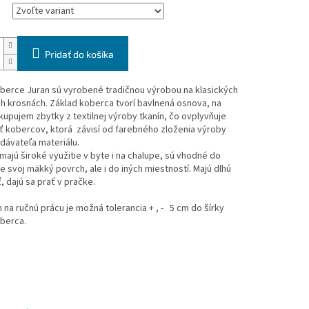
Pridať do košíka
berce Juran sú vyrobené tradičnou výrobou na klasických
h krosnách. Základ koberca tvorí bavlnená osnova, na
kupujem zbytky z textilnej výroby tkanín, čo ovplyvňuje
ť kobercov, ktorá závisí od farebného zloženia výroby
dávateľa materiálu.
ajú široké využitie v byte i na chalupe, sú vhodné do
e svoj mäkký povrch, ale i do iných miestností. Majú dlhú
, dajú sa prať v pračke.
na ručnú prácu je možná tolerancia + , - 5 cm do šírky
oberca.