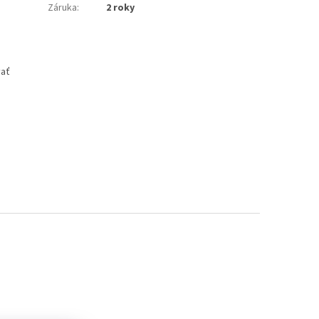
Záruka
:
2 roky
vať