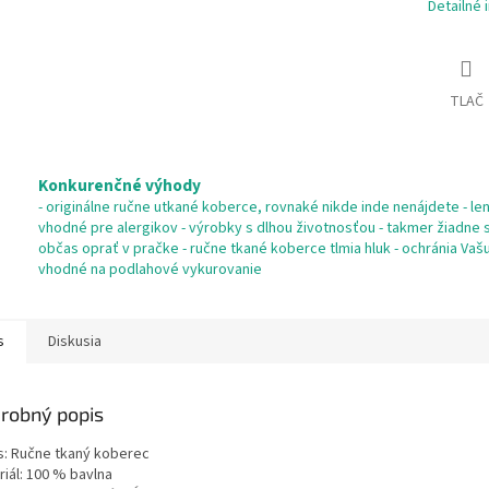
Detailné 
TLAČ
Konkurenčné výhody
- originálne ručne utkané koberce, rovnaké nikde inde nenájdete - len 
vhodné pre alergikov - výrobky s dlhou životnosťou - takmer žiadne s
občas oprať v pračke - ručne tkané koberce tlmia hluk - ochránia Va
vhodné na podlahové vykurovanie
s
Diskusia
robný popis
s: Ručne tkaný koberec
riál: 100 % bavlna