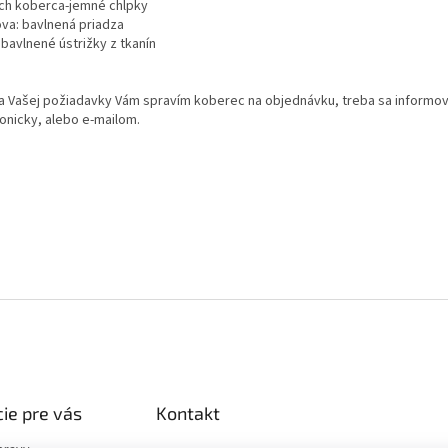
ch koberca-jemné chĺpky
va: bavlnená priadza
bavlnené ústrižky z tkanín
a Vašej požiadavky Vám spravím koberec na objednávku, treba sa informo
fonicky, alebo e-mailom.
ie pre vás
Kontakt