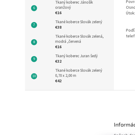
Povr
Tkaný koberec Jánošík
Osno
oranžový
€16
Útok:
Tkané koberce Slovák zelený
€38
Podľ
tele
Tkané koberce Slovák zelená,
modrá ,červená
€16
Tkaný koberec Juran šedý
€32
Tkané koberce Slovák zelený
0,70 x 2,00 m
€42
Z
á
p
ä
t
Informác
i
e