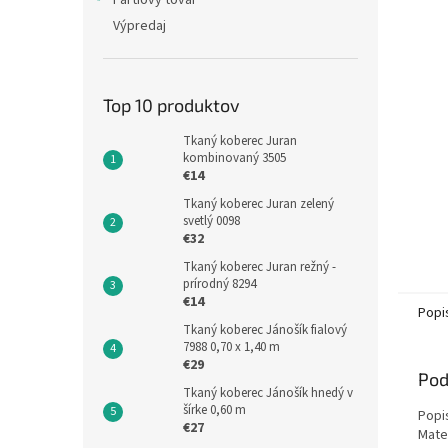
Partiový tovar
Výpredaj
Top 10 produktov
Tkaný koberec Juran
kombinovaný 3505
€14
Tkaný koberec Juran zelený
svetlý 0098
€32
Tkaný koberec Juran režný -
prírodný 8294
€14
Popi
Tkaný koberec Jánošík fialový
7988 0,70 x 1,40 m
€29
Pod
Tkaný koberec Jánošík hnedý v
šírke 0,60 m
Popi
€27
Mate