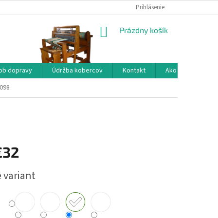
Prihlásenie
NÁKUPNÝ
Prázdny košík
KOŠÍK
ob dopravy
Údržba kobercov
Kontakt
Ako nakupovať?
0098
€32
ová
 variant