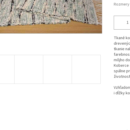
Rozmery
Tkané ko
drevenýc
tkanie na
farebnos
môjho do
Koberce m
spálne pr
životnosť
Vzhľadom 
i dĺžky k