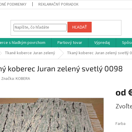
DNÉ PODMIENKY
REKLAMAČNÝ PORIADOK
HĽADAŤ
erce s hladkým povrchom
Partiový tovar
Výpredaj
Spôs
Tkané koberce Juran zelený
Tkaný koberec Juran zelený svetlý 
ý koberec Juran zelený svetlý 0098
Značka:
KOBERA
od
Jednotk
Zvoľte
cena:
Farba