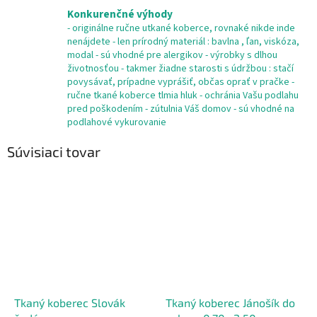
Konkurenčné výhody
- originálne ručne utkané koberce, rovnaké nikde inde
nenájdete - len prírodný materiál : bavlna , ľan, viskóza,
modal - sú vhodné pre alergikov - výrobky s dlhou
životnosťou - takmer žiadne starosti s údržbou : stačí
povysávať, prípadne vyprášiť, občas oprať v pračke -
ručne tkané koberce tlmia hluk - ochránia Vašu podlahu
pred poškodením - zútulnia Váš domov - sú vhodné na
podlahové vykurovanie
Súvisiaci tovar
Tkaný koberec Slovák
Tkaný koberec Jánošík do