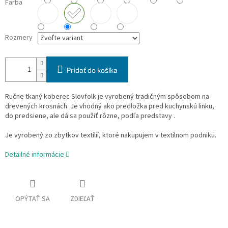
Farba
Rozmery
Pridať do košíka
Ručne tkaný koberec Slovfolk je vyrobený tradičným spôsobom na
drevených krosnách. Je vhodný ako predložka pred kuchynskú linku,
do predsiene, ale dá sa použiť rôzne, podľa predstavy .
Je vyrobený zo zbytkov textílií, ktoré nakupujem v textilnom podniku.
Detailné informácie
OPÝTAŤ SA
ZDIEĽAŤ