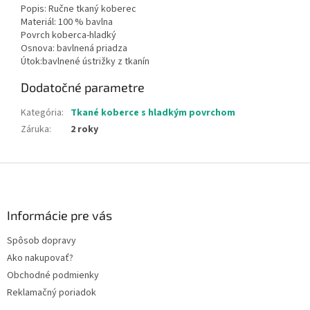
Popis: Ručne tkaný koberec
Materiál: 100 % bavlna
Povrch koberca-hladký
Osnova: bavlnená priadza
Útok:bavlnené ústrižky z tkanín
Dodatočné parametre
Kategória
:
Tkané koberce s hladkým povrchom
Záruka
:
2 roky
Z
á
p
ä
Informácie pre vás
t
Spôsob dopravy
i
Ako nakupovať?
e
Obchodné podmienky
Reklamačný poriadok