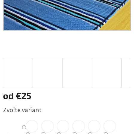
od
€25
Jednotková
Zvoľte variant
cena: