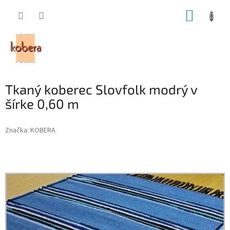
Prejsť
NÁKUP
na
obsah
KOŠÍK
Tkaný koberec Slovfolk modrý v
šírke 0,60 m
Značka:
KOBERA