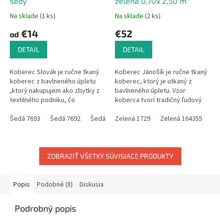
šedý
zelena 0,70x 2,50 m
Na sklade
(1 ks)
Na sklade
(2 ks)
€14
€52
od
DETAIL
DETAIL
Koberec Slovák je ručne tkaný
Koberec Jánošík je ručne tkaný
koberec z bavlneného úpletu
koberec, ktorý je utkaný z
,ktorý nakupujem ako zbytky z
bavlneného úpletu. Vzor
textilného podniku, čo
koberca tvorí tradičný ľudový
ovplyvňuje aj farebnosť
motív, ktorý sa používal na
kobercov.Tieto bývajú
Šedá 7693
Šedá 7692
Šedá 0946
celom Slovensku ,vtedy slúžil
Zelená 1729
Šedá 6611
Zelená 164355
Šedá 6599
Še
zladené...
ako...
ZOBRAZIŤ VŠETKY SÚVISIACE PRODUKTY
Popis
Podobné (8)
Diskusia
Podrobný popis