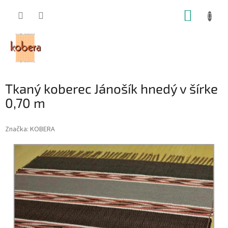
Prejsť
NÁKUP
na
obsah
KOŠÍK
Tkaný koberec Jánošík hnedý v šírke
0,70 m
Značka:
KOBERA