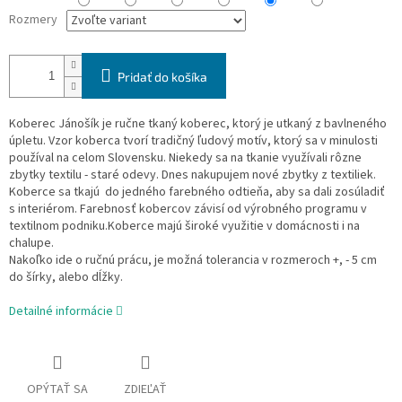
Rozmery
Pridať do košíka
Koberec Jánošík je ručne tkaný koberec, ktorý je utkaný z bavlneného
úpletu. Vzor koberca tvorí tradičný ľudový motív, ktorý sa v minulosti
používal na celom Slovensku. Niekedy sa na tkanie využívali rôzne
zbytky textilu - staré odevy. Dnes nakupujem nové zbytky z textiliek.
Koberce sa tkajú do jedného farebného odtieňa, aby sa dali zosúladiť
s interiérom. Farebnosť kobercov závisí od výrobného programu v
textilnom podniku.Koberce majú široké využitie v domácnosti i na
chalupe.
Nakoľko ide o ručnú prácu, je možná tolerancia v rozmeroch +, - 5 cm
do šírky, alebo dĺžky.
Detailné informácie
OPÝTAŤ SA
ZDIEĽAŤ