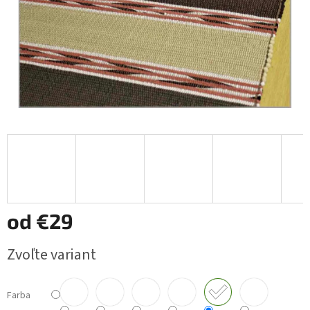
od
€29
Jednotková
Zvoľte variant
cena:
Farba