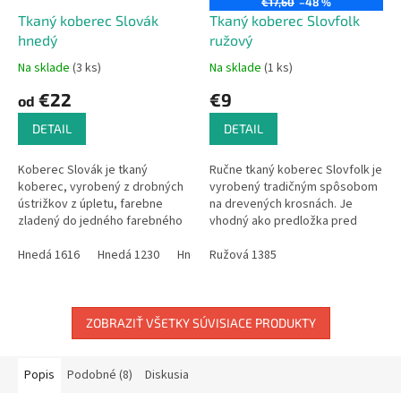
€17,60
–48 %
Tkaný koberec Slovák
Tkaný koberec Slovfolk
hnedý
ružový
Na sklade
(3 ks)
Na sklade
(1 ks)
€22
€9
od
DETAIL
DETAIL
Koberec Slovák je tkaný
Ručne tkaný koberec Slovfolk je
koberec, vyrobený z drobných
vyrobený tradičným spôsobom
ústrižkov z úpletu, farebne
na drevených krosnách. Je
zladený do jedného farebného
vhodný ako predložka pred
odtieňa. Vzhľadom na ručnú
kuchynskú linku, do predsiene,
prácu, povolená tolerancia v
Hnedá 1616
Hnedá 1230
Hnedá 1610
ale dá sa použiť rôzne, podľa...
Ružová 1385
Hnedá 193510
Hnedá 16
rozmeroch...
ZOBRAZIŤ VŠETKY SÚVISIACE PRODUKTY
Popis
Podobné (8)
Diskusia