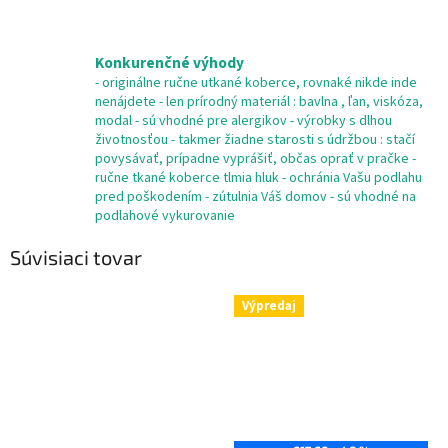
Konkurenčné výhody
- originálne ručne utkané koberce, rovnaké nikde inde
nenájdete - len prírodný materiál : bavlna , ľan, viskóza,
modal - sú vhodné pre alergikov - výrobky s dlhou
životnosťou - takmer žiadne starosti s údržbou : stačí
povysávať, prípadne vyprášiť, občas oprať v pračke -
ručne tkané koberce tlmia hluk - ochránia Vašu podlahu
pred poškodením - zútulnia Váš domov - sú vhodné na
podlahové vykurovanie
Súvisiaci tovar
Výpredaj