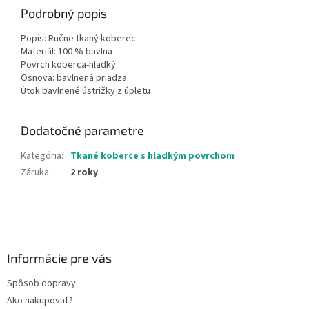
Podrobný popis
Popis: Ručne tkaný koberec
Materiál: 100 % bavlna
Povrch koberca-hladký
Osnova: bavlnená priadza
Útok:bavlnené ústrižky z úpletu
Dodatočné parametre
Kategória
:
Tkané koberce s hladkým povrchom
Záruka
:
2 roky
Z
á
p
ä
Informácie pre vás
t
Spôsob dopravy
i
Ako nakupovať?
e