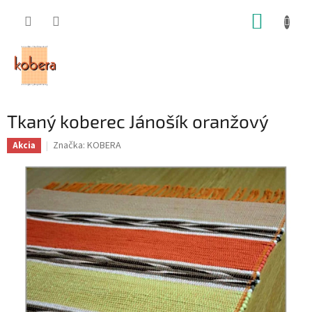
Prejsť
NÁKUP
na
obsah
KOŠÍK
Tkaný koberec Jánošík oranžový
Značka:
KOBERA
Akcia