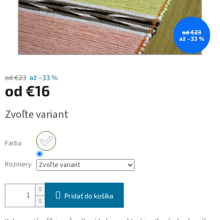
od €23
až –33 %
od €23
až –33 %
od
€16
Jednotková
Zvoľte variant
cena:
Farba
Rozmery
Pridať do košíka