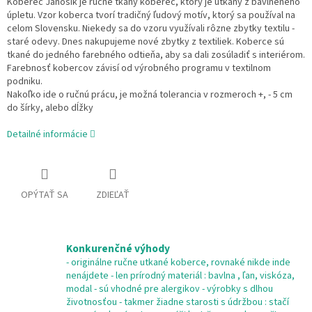
Koberec Jánošík je ručne tkaný koberec, ktorý je utkaný z bavlneného
úpletu. Vzor koberca tvorí tradičný ľudový motív, ktorý sa používal na
celom Slovensku. Niekedy sa do vzoru využívali rôzne zbytky textilu -
staré odevy. Dnes nakupujeme nové zbytky z textiliek. Koberce sú
tkané do jedného farebného odtieňa, aby sa dali zosúladiť s interiérom.
Farebnosť kobercov závisí od výrobného programu v textilnom
podniku.
Nakoľko ide o ručnú prácu, je možná tolerancia v rozmeroch +, - 5 cm
do šírky, alebo dĺžky
Detailné informácie
OPÝTAŤ SA
ZDIEĽAŤ
Konkurenčné výhody
- originálne ručne utkané koberce, rovnaké nikde inde
nenájdete - len prírodný materiál : bavlna , ľan, viskóza,
modal - sú vhodné pre alergikov - výrobky s dlhou
životnosťou - takmer žiadne starosti s údržbou : stačí