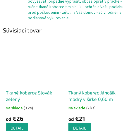
povysávať, prípadne vyprášiť, občas oprať v pračke -
ručne tkané koberce tlmia hluk - ochránia Vašu podlahu
pred poškodením - zútulnia Váš domov - sú vhodné na
podlahové vykurovanie
Súvisiaci tovar
Tkané koberce Slovák
Tkaný koberec Jánošík
zelený
modrý v šírke 0,60 m
Na sklade
(3 ks)
Na sklade
(2 ks)
€26
€21
od
od
DETAIL
DETAIL