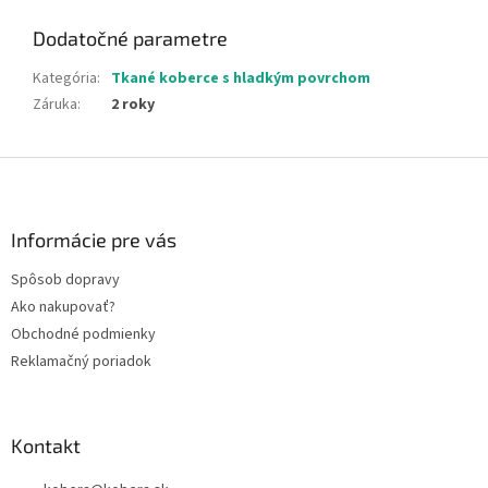
Dodatočné parametre
Kategória
:
Tkané koberce s hladkým povrchom
Záruka
:
2 roky
Z
á
p
ä
Informácie pre vás
t
Spôsob dopravy
i
Ako nakupovať?
e
Obchodné podmienky
Reklamačný poriadok
Kontakt