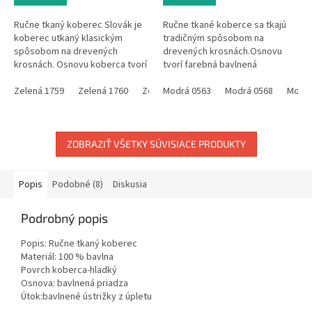
Ručne tkaný koberec Slovák je
Ručne tkané koberce sa tkajú
koberec utkaný klasickým
tradičným spôsobom na
spôsobom na drevených
drevených krosnách.Osnovu
krosnách. Osnovu koberca tvorí
tvorí farebná bavlnená
zelená bavlnená priadza a do
priadza.Do útku, to je materiál s
útku (materiál, ktorý sa používa
Zelená 1759
Zelená 1760
Zelená 1770
ktorým sa tká a tvorí hlavné
Modrá 0563
Zelená 1778
Modrá 0568
Zelená 78
Modrá
na...
materiálové...
ZOBRAZIŤ VŠETKY SÚVISIACE PRODUKTY
Popis
Podobné (8)
Diskusia
Podrobný popis
Popis: Ručne tkaný koberec
Materiál: 100 % bavlna
Povrch koberca-hladký
Osnova: bavlnená priadza
Útok:bavlnené ústrižky z úpletu