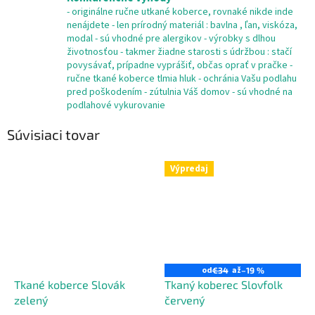
- originálne ručne utkané koberce, rovnaké nikde inde
nenájdete - len prírodný materiál : bavlna , ľan, viskóza,
modal - sú vhodné pre alergikov - výrobky s dlhou
životnosťou - takmer žiadne starosti s údržbou : stačí
povysávať, prípadne vyprášiť, občas oprať v pračke -
ručne tkané koberce tlmia hluk - ochránia Vašu podlahu
pred poškodením - zútulnia Váš domov - sú vhodné na
podlahové vykurovanie
Súvisiaci tovar
Výpredaj
od
až
€34
–19 %
Tkané koberce Slovák
Tkaný koberec Slovfolk
zelený
červený