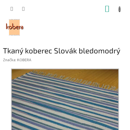
Prejsť
NÁKUP
na
obsah
KOŠÍK
Tkaný koberec Slovák bledomodrý
Značka:
KOBERA