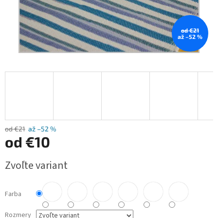
od €21
až –52 %
od €21
až –52 %
od
€10
Jednotková
Zvoľte variant
cena:
Farba
Rozmery