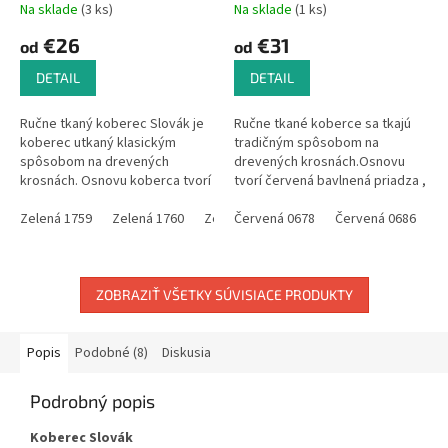
Na sklade
(3 ks)
Na sklade
(1 ks)
€26
€31
od
od
DETAIL
DETAIL
Ručne tkaný koberec Slovák je
Ručne tkané koberce sa tkajú
koberec utkaný klasickým
tradičným spôsobom na
spôsobom na drevených
drevených krosnách.Osnovu
krosnách. Osnovu koberca tvorí
tvorí červená bavlnená priadza ,
zelená bavlnená priadza a do
aby vynikla farebnosť koberca.
útku (materiál, ktorý sa používa
Zelená 1759
Zelená 1760
Zelená 1770
Do útku, to je materiál s ktorým
Červená 0678
Zelená 1778
Červená 0686
Zelená 78
Č
na...
sa...
ZOBRAZIŤ VŠETKY SÚVISIACE PRODUKTY
Popis
Podobné (8)
Diskusia
Podrobný popis
Koberec Slovák