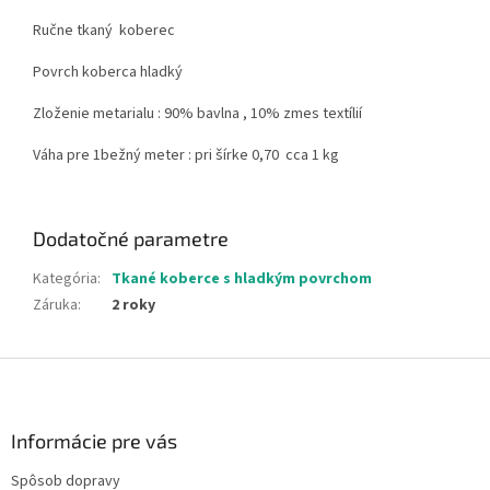
Ručne tkaný koberec
Povrch koberca hladký
Zloženie metarialu : 90% bavlna , 10% zmes textílií
Váha pre 1bežný meter : pri šírke 0,70 cca 1 kg
Dodatočné parametre
Kategória
:
Tkané koberce s hladkým povrchom
Záruka
:
2 roky
Z
á
p
ä
Informácie pre vás
t
Spôsob dopravy
i