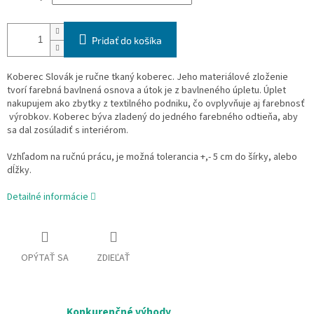
Pridať do košíka
Koberec Slovák je ručne tkaný koberec. Jeho materiálové zloženie
tvorí farebná bavlnená osnova a útok je z bavlneného úpletu. Úplet
nakupujem ako zbytky z textilného podniku, čo ovplyvňuje aj farebnosť
výrobkov. Koberec býva zladený do jedného farebného odtieňa, aby
sa dal zosúladiť s interiérom.
Vzhľadom na ručnú prácu, je možná tolerancia +,- 5 cm do šírky, alebo
dĺžky.
Detailné informácie
OPÝTAŤ SA
ZDIEĽAŤ
Konkurenčné výhody