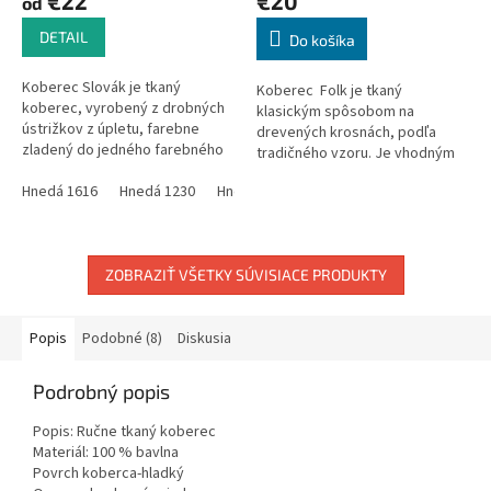
€22
€20
od
DETAIL
Do košíka
Koberec Slovák je tkaný
Koberec Folk je tkaný
koberec, vyrobený z drobných
klasickým spôsobom na
ústrižkov z úpletu, farebne
drevených krosnách, podľa
zladený do jedného farebného
tradičného vzoru. Je vhodným
odtieňa. Vzhľadom na ručnú
bytovým doplnkom do
prácu, povolená tolerancia v
Hnedá 1616
Hnedá 1230
Hnedá 1610
Hnedá 193510
Hnedá 16
domácnosti i na
rozmeroch...
chalupu.Vzhľadom k tomu, že
ide o...
ZOBRAZIŤ VŠETKY SÚVISIACE PRODUKTY
Popis
Podobné (8)
Diskusia
Podrobný popis
Popis: Ručne tkaný koberec
Materiál: 100 % bavlna
Povrch koberca-hladký