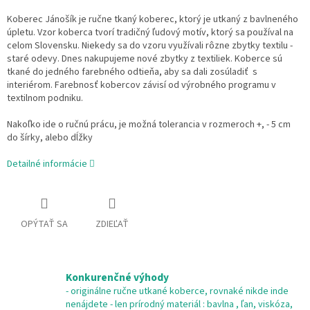
Koberec Jánošík je ručne tkaný koberec, ktorý je utkaný z bavlneného
úpletu. Vzor koberca tvorí tradičný ľudový motív, ktorý sa používal na
celom Slovensku. Niekedy sa do vzoru využívali rôzne zbytky textilu -
staré odevy. Dnes nakupujeme nové zbytky z textiliek. Koberce sú
tkané do jedného farebného odtieňa, aby sa dali zosúladiť s
interiérom. Farebnosť kobercov závisí od výrobného programu v
textilnom podniku.
Nakoľko ide o ručnú prácu, je možná tolerancia v rozmeroch +, - 5 cm
do šírky, alebo dĺžky
Detailné informácie
OPÝTAŤ SA
ZDIEĽAŤ
Konkurenčné výhody
- originálne ručne utkané koberce, rovnaké nikde inde
nenájdete - len prírodný materiál : bavlna , ľan, viskóza,