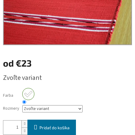
od
€23
Jednotková
Zvoľte variant
cena:
Farba
Rozmery
Pridať do košíka