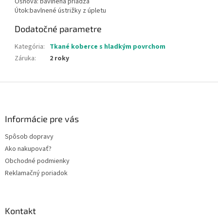
Osnova: bavlnená priadza
Útok:bavlnené ústrižky z úpletu
Dodatočné parametre
Kategória
:
Tkané koberce s hladkým povrchom
Záruka
:
2 roky
Z
á
p
ä
Informácie pre vás
t
Spôsob dopravy
i
Ako nakupovať?
e
Obchodné podmienky
Reklamačný poriadok
Kontakt