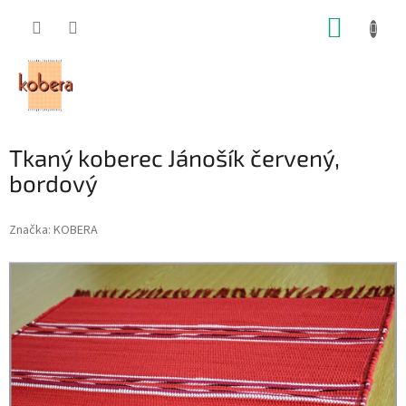
Prejsť
NÁKUP
na
obsah
KOŠÍK
Tkaný koberec Jánošík červený,
bordový
Značka:
KOBERA