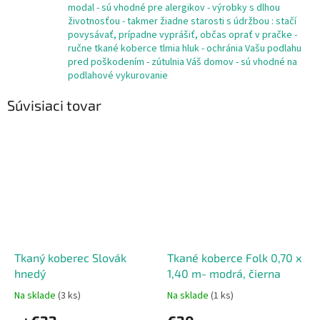
modal - sú vhodné pre alergikov - výrobky s dlhou
životnosťou - takmer žiadne starosti s údržbou : stačí
povysávať, prípadne vyprášiť, občas oprať v pračke -
ručne tkané koberce tlmia hluk - ochránia Vašu podlahu
pred poškodením - zútulnia Váš domov - sú vhodné na
podlahové vykurovanie
Súvisiaci tovar
Tkaný koberec Slovák
Tkané koberce Folk 0,70 x
hnedý
1,40 m- modrá, čierna
Na sklade
(3 ks)
Na sklade
(1 ks)