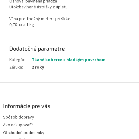
Osnova: bavlnená priadza
Útok:bavlnené ústrižky z úpletu
Váha pre 1bežný meter : pri šírke
0,70 cca 1 kg
Dodatočné parametre
Kategória
:
Tkané koberce s hladkým povrchom
Záruka
:
2 roky
Z
á
p
ä
Informácie pre vás
t
Spôsob dopravy
i
Ako nakupovať?
e
Obchodné podmienky