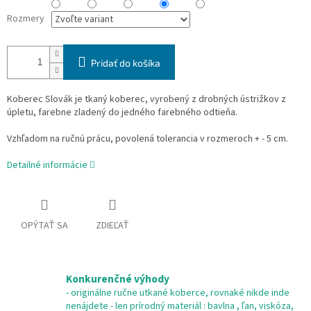
Rozmery
Pridať do košíka
Koberec Slovák je tkaný koberec, vyrobený z drobných ústrižkov z
úpletu, farebne zladený do jedného farebného odtieňa.
Vzhľadom na ručnú prácu, povolená tolerancia v rozmeroch + - 5 cm.
Detailné informácie
OPÝTAŤ SA
ZDIEĽAŤ
Konkurenčné výhody
- originálne ručne utkané koberce, rovnaké nikde inde
nenájdete - len prírodný materiál : bavlna , ľan, viskóza,