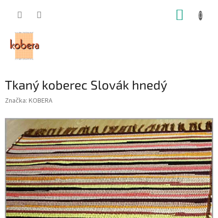
Prejsť
NÁKUP
na
obsah
KOŠÍK
Tkaný koberec Slovák hnedý
Značka:
KOBERA