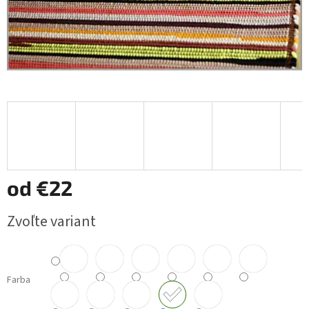
od
€22
Jednotková
Zvoľte variant
cena:
Farba