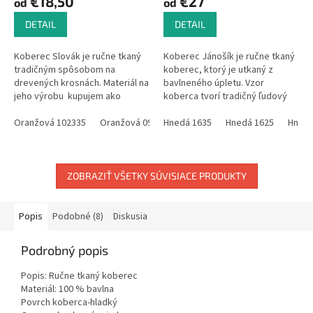
€18,50
€27
od
od
DETAIL
DETAIL
Koberec Slovák je ručne tkaný
Koberec Jánošík je ručne tkaný
tradičným spôsobom na
koberec, ktorý je utkaný z
drevených krosnách. Materiál na
bavlneného úpletu. Vzor
jeho výrobu kupujem ako
koberca tvorí tradičný ľudový
zbytky z textilného podniku, čo
motív, ktorý sa v minulosti
ovplyvňuje aj farebnosť...
Oranžová 102335
Oranžová 0912
používal na celom Slovensku.
Hnedá 1635
Oranžová 0906
Hnedá 1625
Hnedá
Niekedy...
ZOBRAZIŤ VŠETKY SÚVISIACE PRODUKTY
Popis
Podobné (8)
Diskusia
Podrobný popis
Popis: Ručne tkaný koberec
Materiál: 100 % bavlna
Povrch koberca-hladký