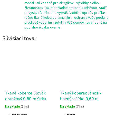
modal - sú vhodné pre alergikov - výrobky s dlhou
životnosťou - takmer žiadne starosti s údržbou : stačí
povysávať, prípadne vyprášiť, občas oprať v pračke -
ručne tkané koberce tlmia hluk - ochránia Vašu podlahu
pred poškodením - zútulnia Váš domov - sú vhodné na
podlahové vykurovanie
Súvisiaci tovar
Tkané koberce Slovák
Tkaný koberec Jánošík
oranžový 0,60 m šírka
hnedý v šírke 0,60 m
Na sklade
(1 ks)
Na sklade
(7 ks)