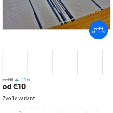
od €18
až –44 %
od €18
až –44 %
od
€10
Jednotková
Zvoľte variant
cena: