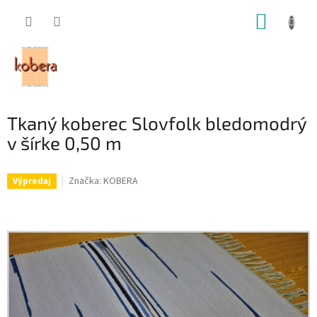
Prejsť
NÁKUP
na
obsah
KOŠÍK
Tkaný koberec Slovfolk bledomodrý
v šírke 0,50 m
Značka:
KOBERA
Výpredaj