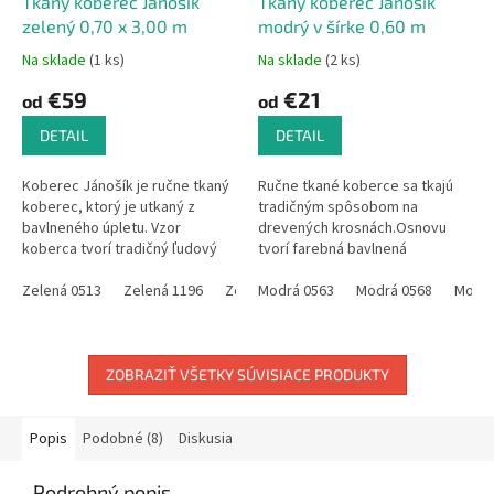
Tkaný koberec Jánošík
Tkaný koberec Jánošík
zelený 0,70 x 3,00 m
modrý v šírke 0,60 m
Na sklade
(1 ks)
Na sklade
(2 ks)
€59
€21
od
od
DETAIL
DETAIL
Koberec Jánošík je ručne tkaný
Ručne tkané koberce sa tkajú
koberec, ktorý je utkaný z
tradičným spôsobom na
bavlneného úpletu. Vzor
drevených krosnách.Osnovu
koberca tvorí tradičný ľudový
tvorí farebná bavlnená
motív, ktorý sa používal na
priadza.Do útku, to je materiál s
celom Slovensku ,vtedy slúžil
Zelená 0513
Zelená 1196
Zelená 1699
ktorým sa tká a tvorí hlavné
Modrá 0563
Zelená 1722
Modrá 0568
Zelená 17
Modrá
ako...
materiálové...
ZOBRAZIŤ VŠETKY SÚVISIACE PRODUKTY
Popis
Podobné (8)
Diskusia
Podrobný popis