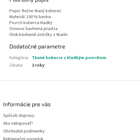
Popis: Ručne tkaný koberec
Materiál: 100 % bavlna
Povrch koberca-hladký
Osnova: bavlnená priadza
Útok:bavlnené ústrižky z tkanín
Dodatočné parametre
Kategória
:
Tkané koberce s hladkým povrchom
Záruka
:
2 roky
Z
á
p
ä
Informácie pre vás
t
Spôsob dopravy
i
Ako nakupovať?
e
Obchodné podmienky
Reklamačný poriadok