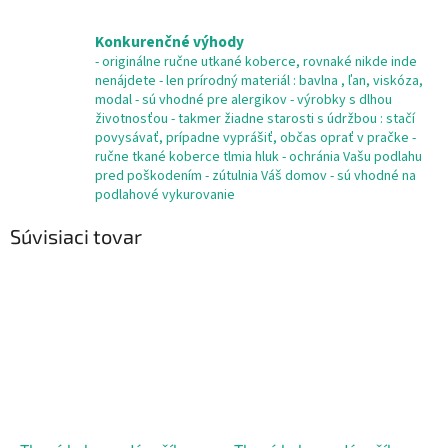
Konkurenčné výhody
- originálne ručne utkané koberce, rovnaké nikde inde
nenájdete - len prírodný materiál : bavlna , ľan, viskóza,
modal - sú vhodné pre alergikov - výrobky s dlhou
životnosťou - takmer žiadne starosti s údržbou : stačí
povysávať, prípadne vyprášiť, občas oprať v pračke -
ručne tkané koberce tlmia hluk - ochránia Vašu podlahu
pred poškodením - zútulnia Váš domov - sú vhodné na
podlahové vykurovanie
Súvisiaci tovar