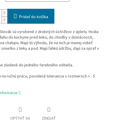
Pridať do košíka
lovák sú vyrobené z drobných ústrižkov z úpletu. Hodia
lahu do kuchyne pred linku, do chodby v domácnosti,
na chalupu. Majú tú výhodu, že na nich je menej vidieť
smietko z linky a pod. Majú ľahkú údržbu, dajú sa oprať v
ne zladené do jedného farebného odtieňa.
na ručnú prácu, povolená tolerancia v rozmeroch + - 5
informácie
OPÝTAŤ SA
ZDIEĽAŤ