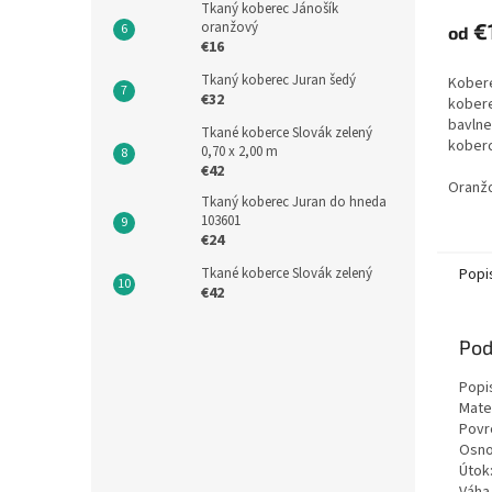
Tkaný koberec Jánošík
oranžový
€
od
€16
Tkaný koberec Juran šedý
Kobere
€32
kobere
bavlne
Tkané koberce Slovák zelený
koberc
0,70 x 2,00 m
motív,
€42
celom 
Oranžo
Tkaný koberec Juran do hneda
do vzor
103601
€24
Tkané koberce Slovák zelený
Popi
€42
Pod
Popi
Mate
Povr
Osno
Útok