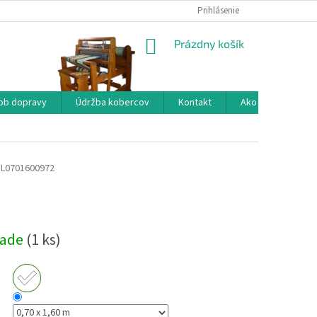
Prihlásenie
NÁKUPNÝ
Prázdny košík
KOŠÍK
ob dopravy
Údržba kobercov
Kontakt
Ako nakupovať?
L0701600972
ová
lade
(1 ks)