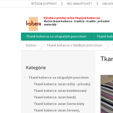
Prejsť
SPÔSOB DOPRAVY
AKO NAKUPOVAŤ?
OBCHO
na
obsah
Výroba a predaj ručne tkaných kobercov
Ručne tkané koberce - tradícia - kvalita - prírodné
materiály
Tkané koberce so strapatým povrchom
Tkané kob
Domov
Tkané koberce s hladkým povrchom
B
Tkan
o
Preskočiť
č
Kategórie
kategórie
n
ý
Tkané koberce so strapatým povrchom
p
Tkané koberce Juran režný - prírodný
a
Tkané koberce Juran kombinovaný
n
e
Tkané koberce Juran hnedý
l
Tkané koberce Juran čierno-biely
Tkané koberce Juran červený,