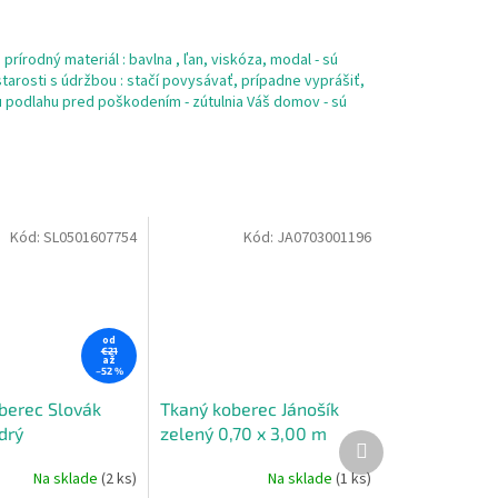
prírodný materiál : bavlna , ľan, viskóza, modal - sú
tarosti s údržbou : stačí povysávať, prípadne vyprášiť,
šu podlahu pred poškodením - zútulnia Váš domov - sú
Kód:
SL0501607754
Kód:
JA0703001196
od
€21
až
–52 %
berec Slovák
Tkaný koberec Jánošík
drý
zelený 0,70 x 3,00 m
Ďalší
produkt
Na sklade
(2 ks)
Na sklade
(1 ks)