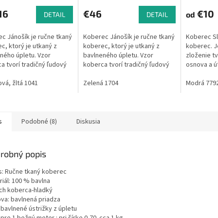
16
€46
€10
od
DETAIL
DETAIL
c Jánošík je ručne tkaný
Koberec Jánošík je ručne tkaný
Koberec Sl
c, ktorý je utkaný z
koberec, ktorý je utkaný z
koberec. J
ného úpletu. Vzor
bavlneného úpletu. Vzor
zloženie t
a tvorí tradičný ľudový
koberca tvorí tradičný ľudový
osnova a ú
 ktorý sa používal na
motív, ktorý sa používal na
úpletu. Úp
Slovensku. Niekedy sa
vá, žltá 1041
celom Slovensku. Niekedy sa
Zelená 1704
zbytky z te
Modrá 779
u...
do vzoru...
čo...
s
Podobné (8)
Diskusia
robný popis
s: Ručne tkaný koberec
riál: 100 % bavlna
ch koberca-hladký
va: bavlnená priadza
:bavlnené ústrižky z úpletu