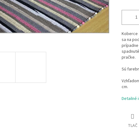
Koberce S
sa na pod
prípadne 
spadnuté 
pračke.
Sú fareb
Vzhľadom 
cm.
Detailné 
TLAČ