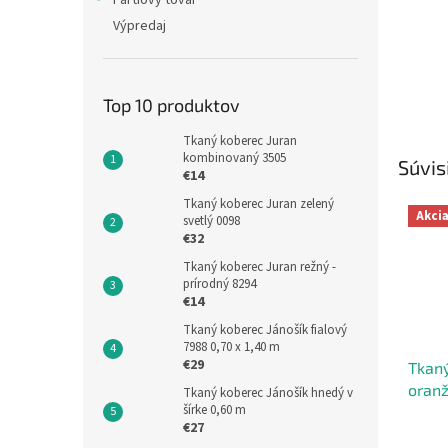
Partiový tovar
Výpredaj
Top 10 produktov
Tkaný koberec Juran
kombinovaný 3505
Súvis
€14
Tkaný koberec Juran zelený
Akci
svetlý 0098
€32
Tkaný koberec Juran režný -
prírodný 8294
€14
Tkaný koberec Jánošík fialový
7988 0,70 x 1,40 m
€29
Tkaný
oran
Tkaný koberec Jánošík hnedý v
šírke 0,60 m
€27