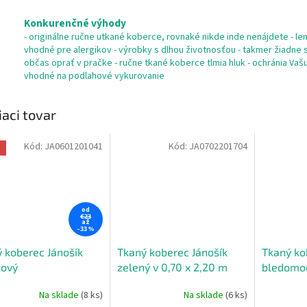
Konkurenčné výhody
- originálne ručne utkané koberce, rovnaké nikde inde nenájdete - len 
vhodné pre alergikov - výrobky s dlhou životnosťou - takmer žiadne s
občas oprať v pračke - ručne tkané koberce tlmia hluk - ochránia Va
vhodné na podlahové vykurovanie
iaci tovar
Kód:
JA0601201041
Kód:
JA0702201704
a
od
€23
až
–33 %
 koberec Jánošík
Tkaný koberec Jánošík
Tkaný ko
žový
zelený v 0,70 x 2,20 m
bledomo
Na sklade
(8 ks)
Na sklade
(6 ks)