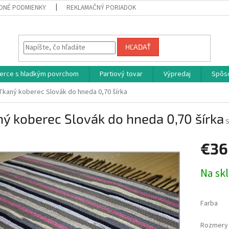
DNÉ PODMIENKY
REKLAMAČNÝ PORIADOK
HĽADAŤ
erce s hladkým povrchom
Partiový tovar
Výpredaj
Spôs
Tkaný koberec Slovák do hneda 0,70 šírka
ý koberec Slovák do hneda 0,70 šírka
S
€36
Jednotk
Na sk
cena:
Farba
Rozmery