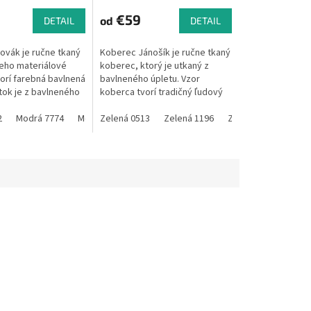
€59
od
DETAIL
DETAIL
ovák je ručne tkaný
Koberec Jánošík je ručne tkaný
eho materiálové
koberec, ktorý je utkaný z
vorí farebná bavlnená
bavlneného úpletu. Vzor
tok je z bavlneného
koberca tvorí tradičný ľudový
let nakupujem ako
motív, ktorý sa používal na
xtilného podniku,
2
Modrá 7774
Modrá 7754
celom Slovensku ,vtedy slúžil
Zelená 0513
Modrá 7802
Zelená 1196
Modrá 7801
Zelená 1699
Modrá 2018
Zele
ako...