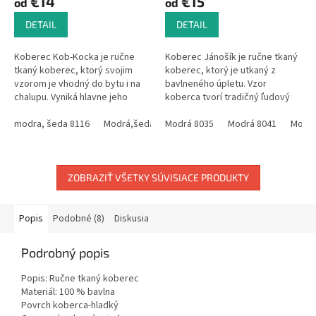
€14
€15
od
od
DETAIL
DETAIL
Koberec Kob-Kocka je ručne
Koberec Jánošík je ručne tkaný
tkaný koberec, ktorý svojim
koberec, ktorý je utkaný z
vzorom je vhodný do bytu i na
bavlneného úpletu. Vzor
chalupu. Vyniká hlavne jeho
koberca tvorí tradičný ľudový
kvalitným vypracovaním a dlhou
motív, ktorý sa používal na
životnosťou.Vzhľadom na
modra, šeda 8116
Modrá,šedá 8102
celom Slovensku ,vtedy slúžil
Modrá 8035
Modrá,šedá 8124
Modrá 8041
Modrá
ručnú...
ako...
ZOBRAZIŤ VŠETKY SÚVISIACE PRODUKTY
Popis
Podobné (8)
Diskusia
Podrobný popis
Popis: Ručne tkaný koberec
Materiál: 100 % bavlna
Povrch koberca-hladký