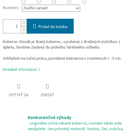
Rozmery
Pridať do košíka
Koberec Slovák je tkaný koberec, vyrobený z drobných ústrižkov z
úpletu, farebne zladený do jedného farebného odtieňa.
Vzhľadom na ručnú prácu, povolená tolerancia v rozmeroch + - 5 cm.
Detailné informácie
OPÝTAŤ SA
ZDIEĽAŤ
Konkurenčné výhody
- originálne ručne utkané koberce, rovnaké nikde inde
nenájdete - len prírodný materiál : bavlna , ľan, viskóza,