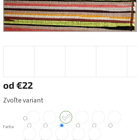
od
€22
Jednotková
Zvoľte variant
cena:
Farba