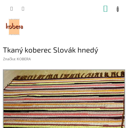
Prejsť
NÁKUP
na
obsah
KOŠÍK
Tkaný koberec Slovák hnedý
Značka:
KOBERA