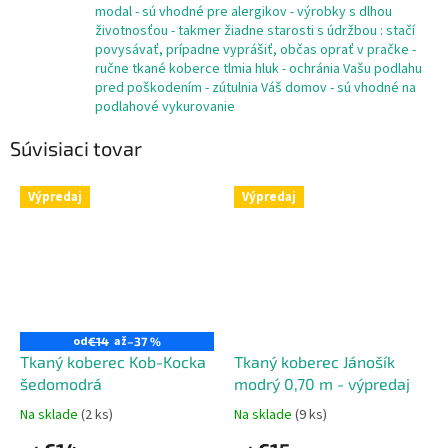
modal - sú vhodné pre alergikov - výrobky s dlhou
životnosťou - takmer žiadne starosti s údržbou : stačí
povysávať, prípadne vyprášiť, občas oprať v pračke -
ručne tkané koberce tlmia hluk - ochránia Vašu podlahu
pred poškodením - zútulnia Váš domov - sú vhodné na
podlahové vykurovanie
Súvisiaci tovar
Výpredaj
Výpredaj
od
až
€14
–37 %
Tkaný koberec Kob-Kocka
Tkaný koberec Jánošík
šedomodrá
modrý 0,70 m - výpredaj
Na sklade
(2 ks)
Na sklade
(9 ks)