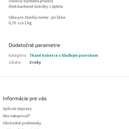
Osnova: bavlnená priadza
Útok:bavlnené ústrižky z úpletu
Váha pre 1bežný meter : pri šírke
0,70 cca 1 kg
Dodatočné parametre
Kategória
:
Tkané koberce s hladkým povrchom
Záruka
:
2 roky
Z
á
p
ä
Informácie pre vás
t
Spôsob dopravy
i
Ako nakupovať?
e
Obchodné podmienky