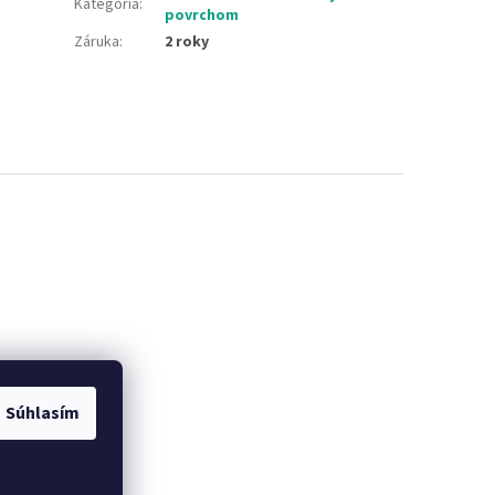
Kategória
:
povrchom
Záruka
:
2 roky
Súhlasím