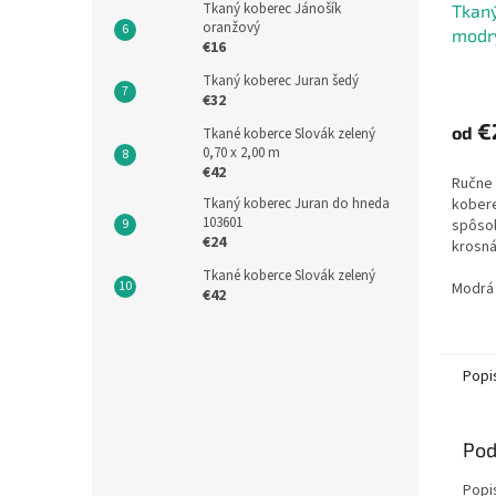
Tkaný koberec Jánošík
Tkaný
oranžový
modrý
€16
Tkaný koberec Juran šedý
€32
€
od
Tkané koberce Slovák zelený
0,70 x 2,00 m
€42
Ručne 
Tkaný koberec Juran do hneda
kobere
103601
spôso
€24
krosná
tvorí 
Tkané koberce Slovák zelený
do útk
Modrá
€42
používa
Popi
Pod
Popi