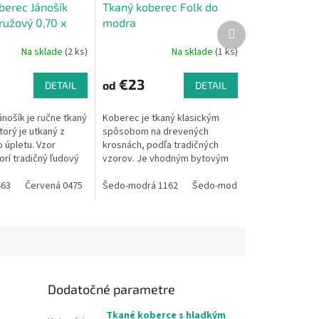
berec Jánošík
Tkaný koberec Folk do
ružový 0,70 x
modra
Ďalší
produkt
Na sklade
(2 ks)
Na sklade
(1 ks)
€23
od
DETAIL
DETAIL
nošík je ručne tkaný
Koberec je tkaný klasickým
orý je utkaný z
spôsobom na drevených
 úpletu. Vzor
krosnách, podľa tradičných
orí tradičný ľudový
vzorov. Je vhodným bytovým
bnosť kobercov je
doplnkom do domácnosti i na
farebnosti
463
0893
Červená 0475
Modrá 0892
Modrá 0543
Červená 0484
chalupu. Možno ho využiť v
Šedo-modrá 1162
Modrá 0561
Šedo-modrá 1566
Šedo-mo
..
predsieni, v...
Dodatočné parametre
Tkané koberce s hladkým