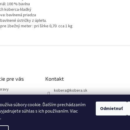
riál: 100 % bavlna
ch koberca-hladký
va: bavlnená priadza
bavlnené ústrižky z úpletu.
pre 1bežný meter : pri šírke 0,70 cca 1 kg
ie pre vás
Kontakt
pravy
kobera
@
kobera.sk
vať?
+421(0)244971920
podmienky
oužíva súbory cookie. Ďalším prechádzaním
+421(0)903256446
Odmietnuť
yjadrujete súhlas s ich používaním. Viac
 poriadok
u
.