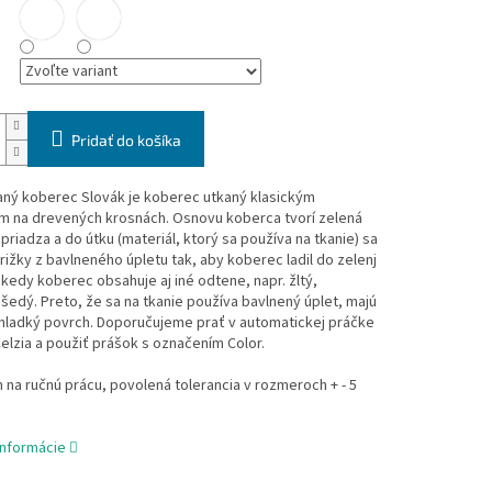
Pridať do košíka
aný koberec Slovák je koberec utkaný klasickým
 na drevených krosnách. Osnovu koberca tvorí zelená
priadza a do útku (materiál, ktorý sa používa na tkanie) sa
rižky z bavlneného úpletu tak, aby koberec ladil do zelenj
ekedy koberec obsahuje aj iné odtene, napr. žltý,
šedý. Preto, že sa na tkanie používa bavlnený úplet, majú
hladký povrch. Doporučujeme prať v automatickej práčke
Celzia a použiť prášok s označením Color.
na ručnú prácu, povolená tolerancia v rozmeroch + - 5
informácie