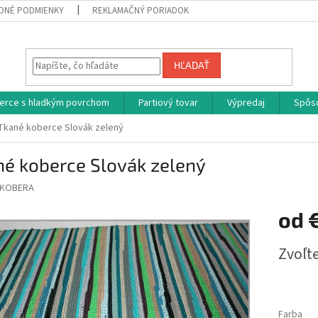
DNÉ PODMIENKY
REKLAMAČNÝ PORIADOK
HĽADAŤ
erce s hladkým povrchom
Partiový tovar
Výpredaj
Spôs
Tkané koberce Slovák zelený
né koberce Slovák zelený
KOBERA
od
Jednotk
Zvoľte
cena:
Farba