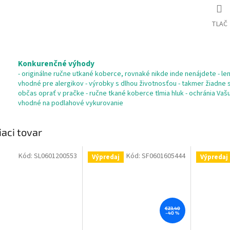
TLAČ
Konkurenčné výhody
- originálne ručne utkané koberce, rovnaké nikde inde nenájdete - len 
vhodné pre alergikov - výrobky s dlhou životnosťou - takmer žiadne s
občas oprať v pračke - ručne tkané koberce tlmia hluk - ochránia Va
vhodné na podlahové vykurovanie
iaci tovar
Kód:
SL0601200553
Kód:
SF0601605444
Výpredaj
Výpredaj
€23,40
–40 %