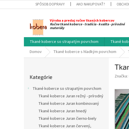
Prejsť
SPÔSOB DOPRAVY
AKO NAKUPOVAŤ?
OBCHO
na
obsah
Výroba a predaj ručne tkaných kobercov
Ručne tkané koberce - tradícia - kvalita - prírodné
materiály
Tkané koberce so strapatým povrchom
Tkané kob
Domov
Tkané koberce s hladkým povrchom
B
Tka
o
Preskočiť
č
Značka:
Kategórie
kategórie
n
ý
Tkané koberce so strapatým povrchom
p
Tkané koberce Juran režný - prírodný
a
Tkané koberce Juran kombinovaný
n
e
Tkané koberce Juran hnedý
l
Tkané koberce Juran čierno-biely
Tkané koberce Juran červený,