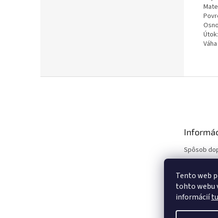
Mate
Povr
Osno
Útok:
Váha 
Z
á
p
ä
t
Informác
i
e
Spôsob do
Ako nakupo
Obchodné 
Tento web p
tohto webu v
Reklamačný
informácií
t