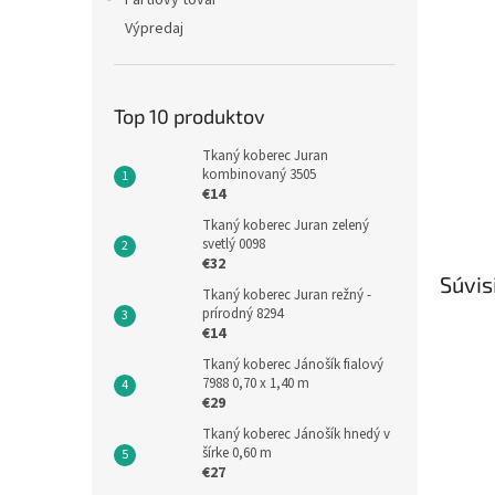
Partiový tovar
Výpredaj
Top 10 produktov
Tkaný koberec Juran
kombinovaný 3505
€14
Tkaný koberec Juran zelený
svetlý 0098
€32
Súvis
Tkaný koberec Juran režný -
prírodný 8294
€14
Tkaný koberec Jánošík fialový
7988 0,70 x 1,40 m
€29
Tkaný koberec Jánošík hnedý v
šírke 0,60 m
€27