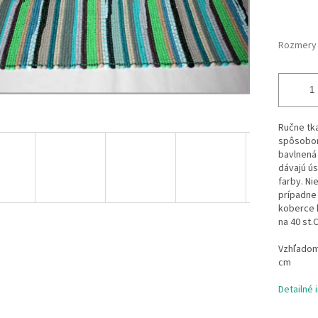
Rozmery
Ručne tk
spôsobom
bavlnená 
dávajú ús
farby. Ni
prípadne 
koberce 
na 40 st.
Vzhľadom 
cm
Detailné 