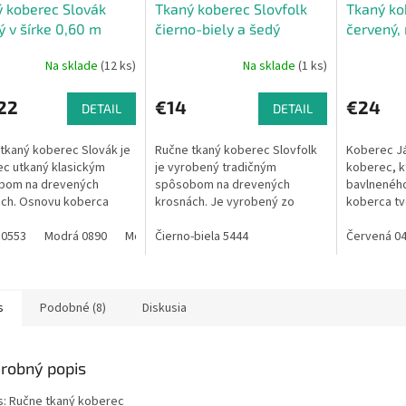
 koberec Slovák
Tkaný koberec Slovfolk
Tkaný ko
 v šírke 0,60 m
čierno-biely a šedý
červený, 
1,40
Na sklade
(12 ks)
Na sklade
(1 ks)
22
€14
€24
DETAIL
DETAIL
tkaný koberec Slovák je
Ručne tkaný koberec Slovfolk
Koberec Já
c utkaný klasickým
je vyrobený tradičným
koberec, kt
bom na drevených
spôsobom na drevených
bavlneného
ch. Osnovu koberca
krosnách. Je vyrobený zo
koberca tv
modrá bavlnená priadza a
zbytkov textílií, ktoré
motív.Fare
u (materiál, ktorý sa
 0553
Modrá 0890
Modrá 0888
nakupujem v textilnom podniku.
Čierno-biela 5444
Modrá 0891
Modrá 0879
závislá od 
Červená 0
Modrá 
 na...
Nakoľko ide o ručnú...
výrobného.
s
Podobné (8)
Diskusia
robný popis
s: Ručne tkaný koberec