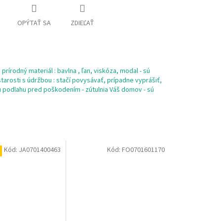
OPÝTAŤ SA
ZDIEĽAŤ
prírodný materiál : bavlna , ľan, viskóza, modal - sú
tarosti s údržbou : stačí povysávať, prípadne vyprášiť,
šu podlahu pred poškodením - zútulnia Váš domov - sú
Kód:
JA0701400463
Kód:
FO0701601170