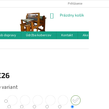
Prihlásenie
NÁKUPNÝ
Prázdny košík
KOŠÍK
ob dopravy
Údržba kobercov
Kontakt
Ako nakupovať?
€26
ová
 variant