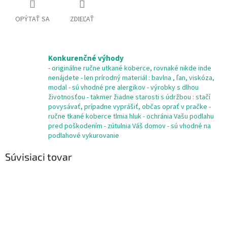
OPÝTAŤ SA
ZDIEĽAŤ
Konkurenčné výhody
- originálne ručne utkané koberce, rovnaké nikde inde
nenájdete - len prírodný materiál : bavlna , ľan, viskóza,
modal - sú vhodné pre alergikov - výrobky s dlhou
životnosťou - takmer žiadne starosti s údržbou : stačí
povysávať, prípadne vyprášiť, občas oprať v pračke -
ručne tkané koberce tlmia hluk - ochránia Vašu podlahu
pred poškodením - zútulnia Váš domov - sú vhodné na
podlahové vykurovanie
Súvisiaci tovar