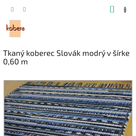
Prejsť
NÁKUP
na
obsah
KOŠÍK
Tkaný koberec Slovák modrý v šírke
0,60 m