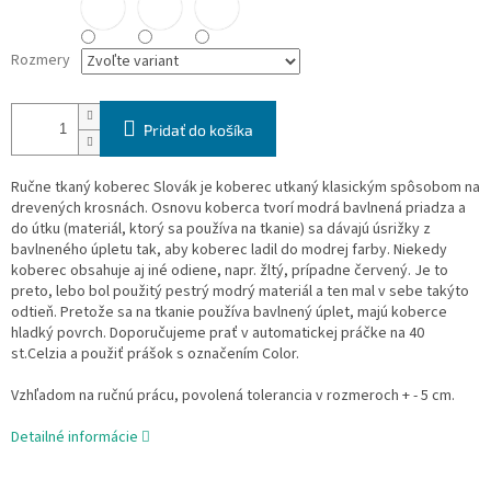
Rozmery
Pridať do košíka
Ručne tkaný koberec Slovák je koberec utkaný klasickým spôsobom na
drevených krosnách. Osnovu koberca tvorí modrá bavlnená priadza a
do útku (materiál, ktorý sa používa na tkanie) sa dávajú úsrižky z
bavlneného úpletu tak, aby koberec ladil do modrej farby. Niekedy
koberec obsahuje aj iné odiene, napr. žltý, prípadne červený. Je to
preto, lebo bol použitý pestrý modrý materiál a ten mal v sebe takýto
odtieň. Pretože sa na tkanie používa bavlnený úplet, majú koberce
hladký povrch. Doporučujeme prať v automatickej práčke na 40
st.Celzia a použiť prášok s označením Color.
Vzhľadom na ručnú prácu, povolená tolerancia v rozmeroch + - 5 cm.
Detailné informácie