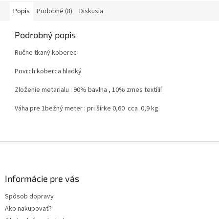
Popis
Podobné (8)
Diskusia
Podrobný popis
Ručne tkaný koberec
Povrch koberca hladký
Zloženie metarialu : 90% bavlna , 10% zmes textílií
Váha pre 1bežný meter : pri šírke 0,60 cca 0,9 kg
Z
á
p
ä
Informácie pre vás
t
Spôsob dopravy
i
Ako nakupovať?
e