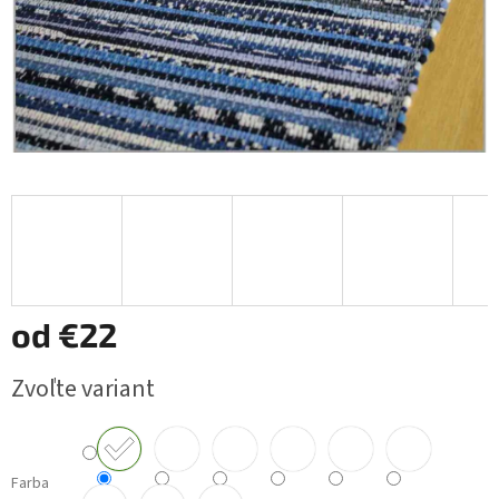
od
€22
Jednotková
Zvoľte variant
cena:
Farba