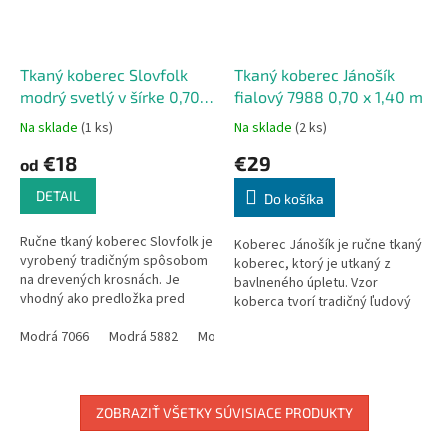
Tkaný koberec Slovfolk
Tkaný koberec Jánošík
modrý svetlý v šírke 0,70
fialový 7988 0,70 x 1,40 m
m
Na sklade
(1 ks)
Na sklade
(2 ks)
€18
€29
od
DETAIL
Do košíka
Ručne tkaný koberec Slovfolk je
Koberec Jánošík je ručne tkaný
vyrobený tradičným spôsobom
koberec, ktorý je utkaný z
na drevených krosnách. Je
bavlneného úpletu. Vzor
vhodný ako predložka pred
koberca tvorí tradičný ľudový
kuchynskú linku, do predsiene,
motív, ktorý sa používal na
ale dá sa použiť rôzne, podľa...
Modrá 7066
Modrá 5882
Modrá 7055
Modrá 7052
Modrá 7049
celom Slovensku ,vtedy slúžil
ako...
ZOBRAZIŤ VŠETKY SÚVISIACE PRODUKTY