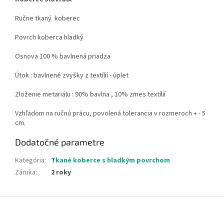
Ručne tkaný koberec
Povrch koberca hladký
Osnova 100 % bavlnená priadza
Útok : bavlnené zvyšky z textílií - úplet
Zloženie metariálu : 90% bavlna , 10% zmes textílií
Vzhľadom na ručnú prácu, povolená tolerancia v rozmeroch + - 5
cm.
Dodatočné parametre
Kategória
:
Tkané koberce s hladkým povrchom
Záruka
:
2 roky
Z
á
p