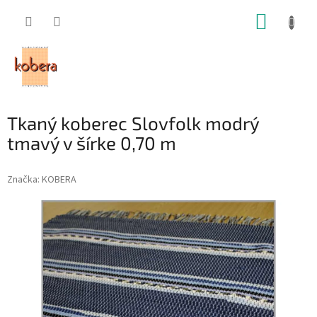
Prejsť
NÁKUP
na
obsah
KOŠÍK
Tkaný koberec Slovfolk modrý
tmavý v šírke 0,70 m
Značka:
KOBERA