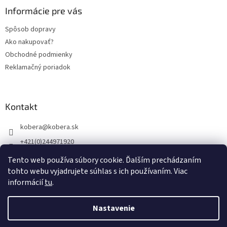
ä
Informácie pre vás
t
Spôsob dopravy
i
Ako nakupovať?
e
Obchodné podmienky
Reklamačný poriadok
Kontakt
kobera
@
kobera.sk
+421(0)244971920
+421(0)903256446
Tento web používa súbory cookie. Ďalším prechádzaním
tohto webu vyjadrujete súhlas s ich používaním. Viac
informácií
tu
.
Vytvoril Shoptet
Nastavenie