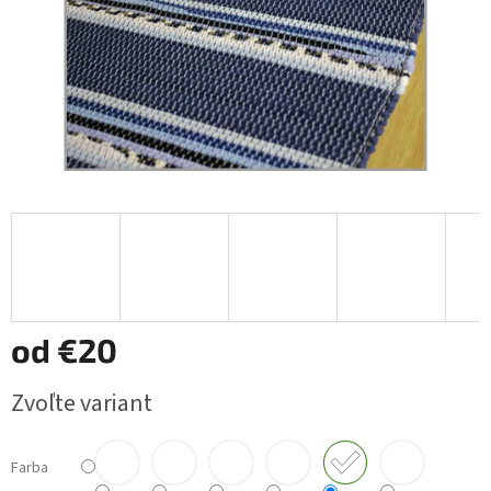
od
€20
Jednotková
Zvoľte variant
cena:
Farba