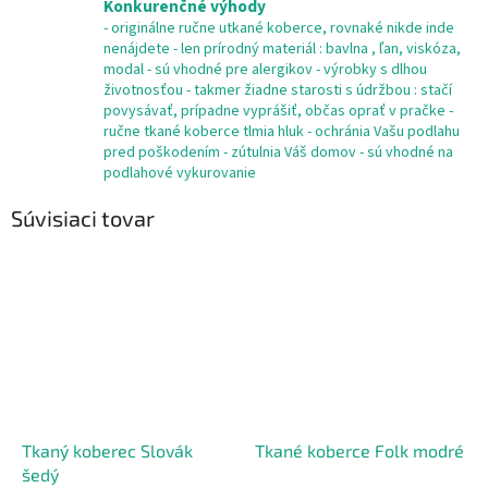
Konkurenčné výhody
- originálne ručne utkané koberce, rovnaké nikde inde
nenájdete - len prírodný materiál : bavlna , ľan, viskóza,
modal - sú vhodné pre alergikov - výrobky s dlhou
životnosťou - takmer žiadne starosti s údržbou : stačí
povysávať, prípadne vyprášiť, občas oprať v pračke -
ručne tkané koberce tlmia hluk - ochránia Vašu podlahu
pred poškodením - zútulnia Váš domov - sú vhodné na
podlahové vykurovanie
Súvisiaci tovar
Tkaný koberec Slovák
Tkané koberce Folk modré
šedý