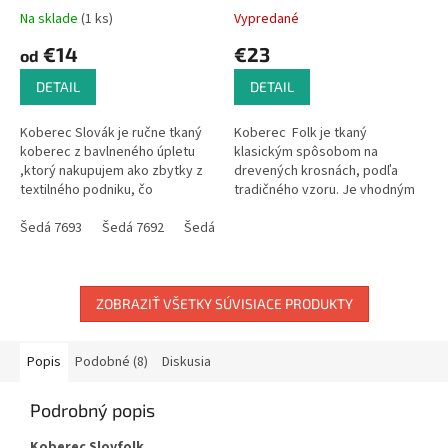
Na sklade
(1 ks)
Vypredané
€14
€23
od
DETAIL
DETAIL
Koberec Slovák je ručne tkaný
Koberec Folk je tkaný
koberec z bavlneného úpletu
klasickým spôsobom na
,ktorý nakupujem ako zbytky z
drevených krosnách, podľa
textilného podniku, čo
tradičného vzoru. Je vhodným
ovplyvňuje aj farebnosť
bytovým doplnkom do
kobercov.Tieto bývajú
Šedá 7693
Šedá 7692
Šedá 0946
domácnosti i na
Šedá 6611
Šedá 6599
Še
zladené...
chalupu.Vzhľadom k tomu, že
ide o...
ZOBRAZIŤ VŠETKY SÚVISIACE PRODUKTY
Popis
Podobné (8)
Diskusia
Podrobný popis
Koberec Slovfolk