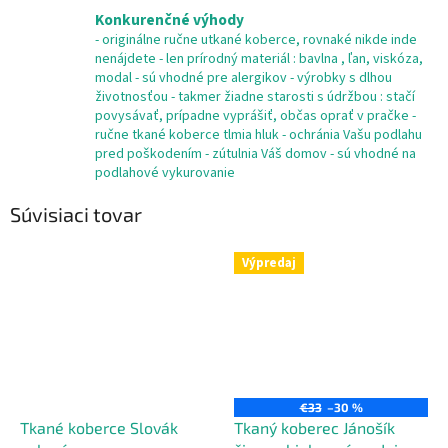
Konkurenčné výhody
- originálne ručne utkané koberce, rovnaké nikde inde
nenájdete - len prírodný materiál : bavlna , ľan, viskóza,
modal - sú vhodné pre alergikov - výrobky s dlhou
životnosťou - takmer žiadne starosti s údržbou : stačí
povysávať, prípadne vyprášiť, občas oprať v pračke -
ručne tkané koberce tlmia hluk - ochránia Vašu podlahu
pred poškodením - zútulnia Váš domov - sú vhodné na
podlahové vykurovanie
Súvisiaci tovar
Výpredaj
€33
–30 %
Tkané koberce Slovák
Tkaný koberec Jánošík