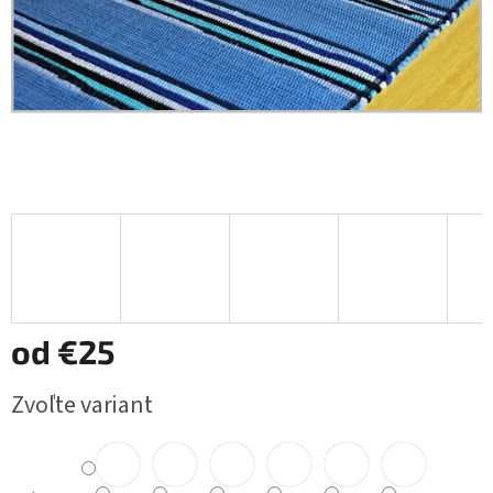
od
€25
Jednotková
Zvoľte variant
cena: