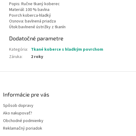
Popis: Ručne tkaný koberec
Materiál: 100 % bavlna
Povrch koberca-hladký
Osnova: bavlnená priadza
Útok:bavlnené ústrižky z tkanín
Dodatočné parametre
Kategória
:
Tkané koberce s hladkým povrchom
Záruka
:
2 roky
Z
á
p
ä
Informácie pre vás
t
Spôsob dopravy
i
Ako nakupovať?
e
Obchodné podmienky
Reklamačný poriadok