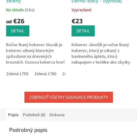
zelený
čierno-biely - výpredaj
Na sklade
(3 ks)
Vypredané
€26
€23
od
DETAIL
DETAIL
Ručne tkaný koberec Slovák je
Koberec Jánošík je ručne tkaný
koberec utkaný klasickým
koberec, ktorý je utkaný z
spôsobom na drevených
bavlneného úpletu, ktorý
krosnách. Osnovu koberca tvorí
nakupujem v textilke ako zbytky
zelená bavlnená priadza a do
z výroby. Koberce sú tkané do
útku (materiál, ktorý sa používa
Zelená 1759
Zelená 1760
Zelená 1770
jedného farebného odtieňa,...
Zelená 1778
Zelená 78
na...
ZOBRAZIŤ VŠETKY SÚVISIACE PRODUKTY
Popis
Podobné (8)
Diskusia
Podrobný popis