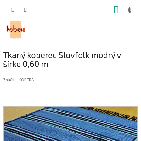
Prejsť
NÁKUP
na
obsah
KOŠÍK
Tkaný koberec Slovfolk modrý v
šírke 0,60 m
Značka:
KOBERA