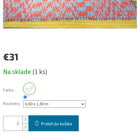
€31
Jednotková
Na sklade
(1 ks)
cena:
Farba
Rozmery
Pridať do košíka