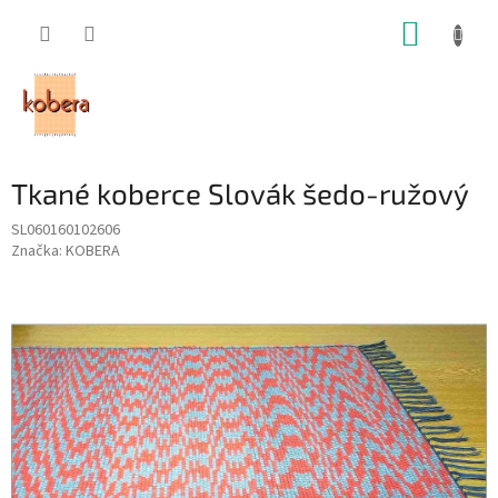
Prejsť
NÁKUP
na
obsah
KOŠÍK
Tkané koberce Slovák šedo-ružový
SL060160102606
Značka:
KOBERA