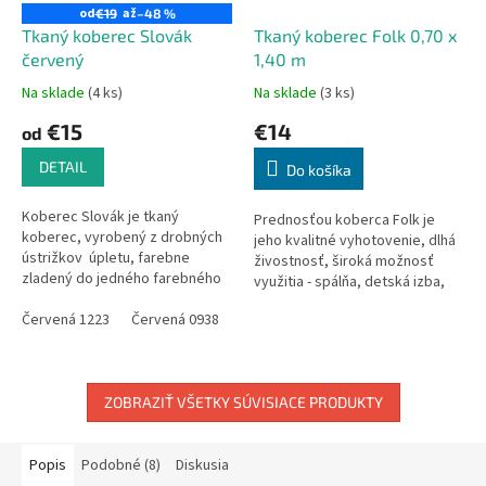
od
až
€19
–48 %
Tkaný koberec Slovák
Tkaný koberec Folk 0,70 x
červený
1,40 m
Na sklade
(4 ks)
Na sklade
(3 ks)
€15
€14
od
DETAIL
Do košíka
Koberec Slovák je tkaný
Prednosťou koberca Folk je
koberec, vyrobený z drobných
jeho kvalitné vyhotovenie, dlhá
ústrižkov úpletu, farebne
živostnosť, široká možnosť
zladený do jedného farebného
využitia - spálňa, detská izba,
odtieňa. Koberec je vhodný
predsieň, kuchyňa , v byte i na
pred kuchynskú linku, prípadne
Červená 1223
Červená 0938
Červená 0934
Červená 7847
Čer
chalupe. Môže slúžiť ako...
do...
ZOBRAZIŤ VŠETKY SÚVISIACE PRODUKTY
Popis
Podobné (8)
Diskusia