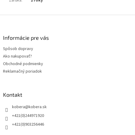
Záruka
:
2 roky
Z
á
p
ä
Informácie pre vás
t
Spôsob dopravy
i
Ako nakupovať?
e
Obchodné podmienky
Reklamačný poriadok
Kontakt
kobera
@
kobera.sk
+421(0)244971920
+421(0)903256446