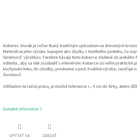
Koberec Slovák je ručne tkaný tradičným spôsobom na drevených krosn
Materiál na jeho výrobu kupujem ako zbytky z textilného podniku, čo ovpl
farebnosť výrobkov. Farebne bývajú tieto koberce zladené do jedného
odtieňa , aby sa dali zosúladiť s interiérom. Koberce sú veľmi praktické 
kuchynskú linku, do chodby, predsiene a pod. Kvalitná výroba, zaručuje ic
životnosť.
Vzhľadom na ručnú prácu, je možná tolerancia +,- 5 cm do šírky, alebo dĺž
Detailné informácie
OPÝTAŤ SA
ZDIEĽAŤ