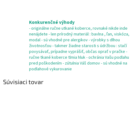
Konkurenčné výhody
- originálne ručne utkané koberce, rovnaké nikde inde
nenájdete - len prírodný materiál : bavlna , ľan, viskóza,
modal - sú vhodné pre alergikov - výrobky s dlhou
životnosťou - takmer žiadne starosti s údržbou : stačí
povysávať, prípadne vyprášiť, občas oprať v pračke -
ručne tkané koberce tlmia hluk - ochránia Vašu podlahu
pred poškodením - zútulnia Váš domov - sú vhodné na
podlahové vykurovanie
Súvisiaci tovar