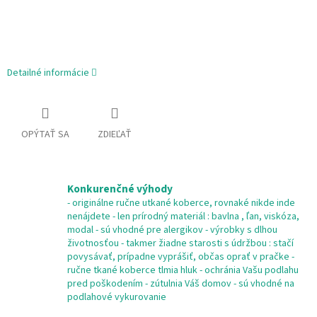
Detailné informácie
OPÝTAŤ SA
ZDIEĽAŤ
Konkurenčné výhody
- originálne ručne utkané koberce, rovnaké nikde inde
nenájdete - len prírodný materiál : bavlna , ľan, viskóza,
modal - sú vhodné pre alergikov - výrobky s dlhou
životnosťou - takmer žiadne starosti s údržbou : stačí
povysávať, prípadne vyprášiť, občas oprať v pračke -
ručne tkané koberce tlmia hluk - ochránia Vašu podlahu
pred poškodením - zútulnia Váš domov - sú vhodné na
podlahové vykurovanie