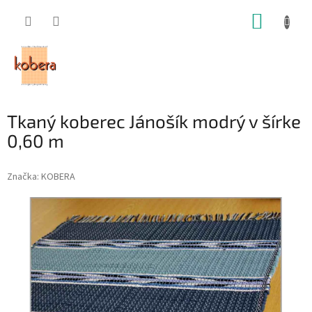
Prejsť
NÁKUP
na
obsah
KOŠÍK
Tkaný koberec Jánošík modrý v šírke
0,60 m
Značka:
KOBERA