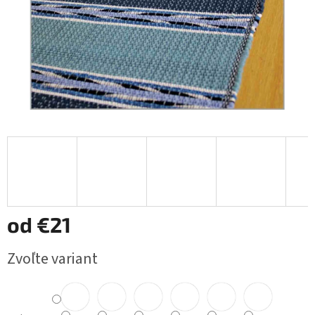
od
€21
Jednotková
Zvoľte variant
cena: