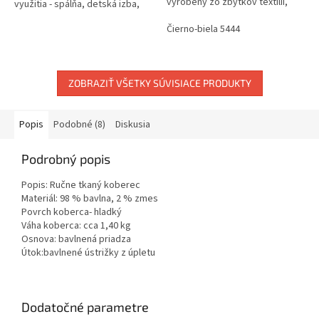
vyrobený zo zbytkov textílií,
využitia - spálňa, detská izba,
ktoré nakupujem v textilnom
predsieň, kuchyňa , v byte i na
podniku. Nakoľko ide o ručnú...
Čierno-biela 5444
chalupe. Môže slúžiť ako...
ZOBRAZIŤ VŠETKY SÚVISIACE PRODUKTY
Popis
Podobné (8)
Diskusia
Podrobný popis
Popis: Ručne tkaný koberec
Materiál: 98 % bavlna, 2 % zmes
Povrch koberca- hladký
Váha koberca: cca 1,40 kg
Osnova: bavlnená priadza
Útok:bavlnené ústrižky z úpletu
Dodatočné parametre