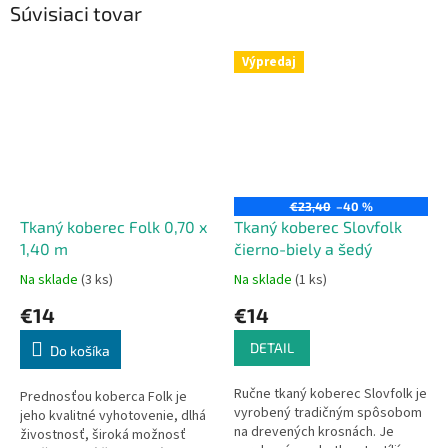
Súvisiaci tovar
Výpredaj
€23,40
–40 %
Tkaný koberec Folk 0,70 x
Tkaný koberec Slovfolk
1,40 m
čierno-biely a šedý
Na sklade
(3 ks)
Na sklade
(1 ks)
€14
€14
DETAIL
Do košíka
Ručne tkaný koberec Slovfolk je
Prednosťou koberca Folk je
vyrobený tradičným spôsobom
jeho kvalitné vyhotovenie, dlhá
na drevených krosnách. Je
živostnosť, široká možnosť