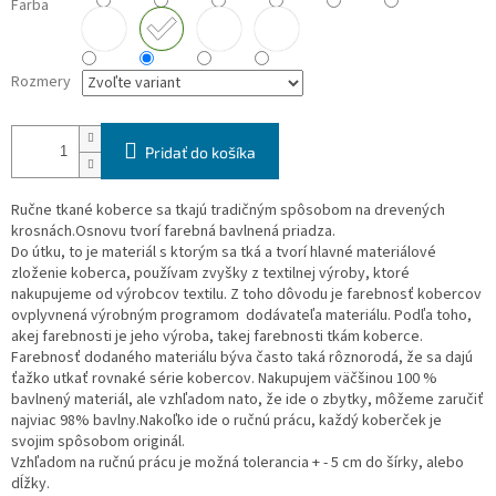
Farba
Rozmery
Pridať do košíka
Ručne tkané koberce sa tkajú tradičným spôsobom na drevených
krosnách.Osnovu tvorí farebná bavlnená priadza.
Do útku, to je materiál s ktorým sa tká a tvorí hlavné materiálové
zloženie koberca, používam zvyšky z textilnej výroby, ktoré
nakupujeme od výrobcov textilu. Z toho dôvodu je farebnosť kobercov
ovplyvnená výrobným programom dodávateľa materiálu. Podľa toho,
akej farebnosti je jeho výroba, takej farebnosti tkám koberce.
Farebnosť dodaného materiálu býva často taká rôznorodá, že sa dajú
ťažko utkať rovnaké série kobercov. Nakupujem väčšinou 100 %
bavlnený materiál, ale vzhľadom nato, že ide o zbytky, môžeme zaručiť
najviac 98% bavlny.Nakoľko ide o ručnú prácu, každý koberček je
svojim spôsobom originál.
Vzhľadom na ručnú prácu je možná tolerancia + - 5 cm do šírky, alebo
dĺžky.