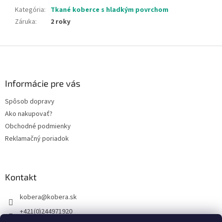
Kategória
:
Tkané koberce s hladkým povrchom
Záruka
:
2 roky
Z
á
p
ä
Informácie pre vás
t
Spôsob dopravy
i
Ako nakupovať?
e
Obchodné podmienky
Reklamačný poriadok
Kontakt
kobera
@
kobera.sk
+421(0)244971920