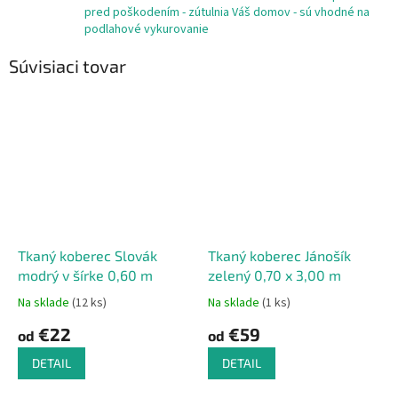
pred poškodením - zútulnia Váš domov - sú vhodné na
podlahové vykurovanie
Súvisiaci tovar
Tkaný koberec Slovák
Tkaný koberec Jánošík
modrý v šírke 0,60 m
zelený 0,70 x 3,00 m
Na sklade
(12 ks)
Na sklade
(1 ks)
€22
€59
od
od
DETAIL
DETAIL