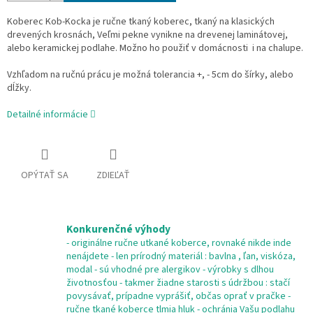
Koberec Kob-Kocka je ručne tkaný koberec, tkaný na klasických
drevených krosnách, Veľmi pekne vynikne na drevenej laminátovej,
alebo keramickej podlahe. Možno ho použiť v domácnosti i na chalupe.
Vzhľadom na ručnú prácu je možná tolerancia +, - 5cm do šírky, alebo
dĺžky.
Detailné informácie
OPÝTAŤ SA
ZDIEĽAŤ
Konkurenčné výhody
- originálne ručne utkané koberce, rovnaké nikde inde
nenájdete - len prírodný materiál : bavlna , ľan, viskóza,
modal - sú vhodné pre alergikov - výrobky s dlhou
životnosťou - takmer žiadne starosti s údržbou : stačí
povysávať, prípadne vyprášiť, občas oprať v pračke -
ručne tkané koberce tlmia hluk - ochránia Vašu podlahu