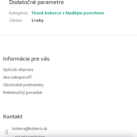
Dodatočné parametre
Kategória
:
Tkané koberce s hladkým povrchom
Záruka
:
2 roky
Z
á
p
ä
Informácie pre vás
t
Spôsob dopravy
i
Ako nakupovať?
e
Obchodné podmienky
Reklamačný poriadok
Kontakt
kobera
@
kobera.sk