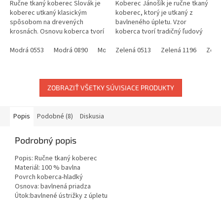
Ručne tkaný koberec Slovák je
Koberec Jánošík je ručne tkaný
koberec utkaný klasickým
koberec, ktorý je utkaný z
spôsobom na drevených
bavlneného úpletu. Vzor
krosnách. Osnovu koberca tvorí
koberca tvorí tradičný ľudový
modrá bavlnená priadza a do
motív, ktorý sa používal na
útku (materiál, ktorý sa používa
Modrá 0553
Modrá 0890
Modrá 0888
celom Slovensku ,vtedy slúžil
Zelená 0513
Modrá 0891
Zelená 1196
Modrá 0879
Zele
na...
ako...
ZOBRAZIŤ VŠETKY SÚVISIACE PRODUKTY
Popis
Podobné (8)
Diskusia
Podrobný popis
Popis: Ručne tkaný koberec
Materiál: 100 % bavlna
Povrch koberca-hladký
Osnova: bavlnená priadza
Útok:bavlnené ústrižky z úpletu