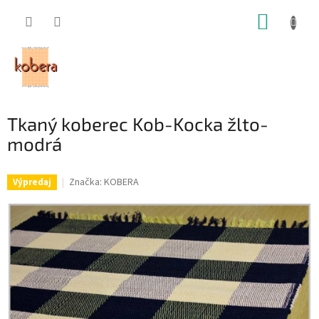
Prejsť
NÁKUP
na
obsah
KOŠÍK
Tkaný koberec Kob-Kocka žlto-
modrá
Značka:
KOBERA
Výpredaj