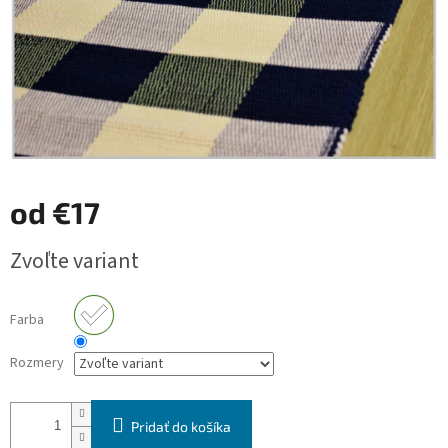
od
€17
Jednotková
Zvoľte variant
cena:
Farba
Rozmery
Pridať do košíka