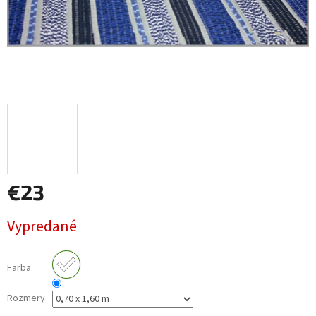
€23
Jednotková
Vypredané
cena:
Farba
Rozmery