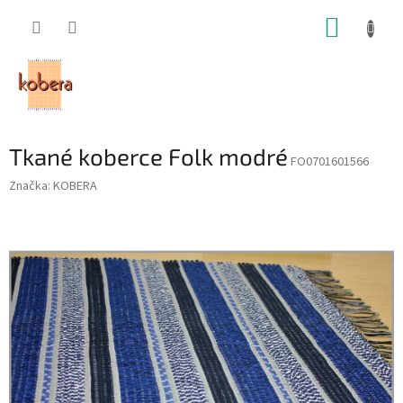
Prejsť
NÁKUP
na
obsah
KOŠÍK
Tkané koberce Folk modré
FO0701601566
Značka:
KOBERA