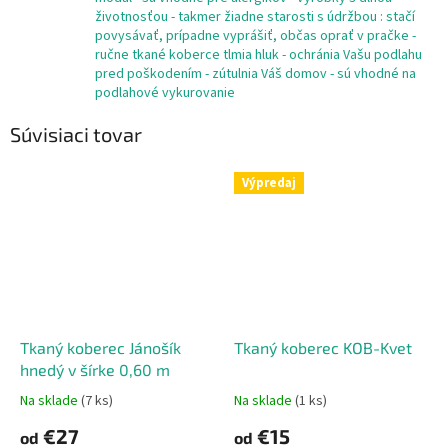
životnosťou - takmer žiadne starosti s údržbou : stačí
povysávať, prípadne vyprášiť, občas oprať v pračke -
ručne tkané koberce tlmia hluk - ochránia Vašu podlahu
pred poškodením - zútulnia Váš domov - sú vhodné na
podlahové vykurovanie
Súvisiaci tovar
Výpredaj
Tkaný koberec Jánošík
Tkaný koberec KOB-Kvet
hnedý v šírke 0,60 m
Na sklade
(7 ks)
Na sklade
(1 ks)
€27
€15
od
od