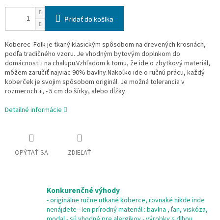
Pridať do košíka
Koberec Folk je tkaný klasickým spôsobom na drevených krosnách,
podľa tradičného vzoru. Je vhodným bytovým doplnkom do
domácnosti i na chalupu.Vzhľadom k tomu, že ide o zbytkový materiál,
môžem zaručiť najviac 90% bavlny.Nakoľko ide o ručnú prácu, každý
koberček je svojim spôsobom originál. Je možná tolerancia v
rozmeroch +, - 5 cm do šírky, alebo dĺžky.
Detailné informácie
OPÝTAŤ SA
ZDIEĽAŤ
Konkurenčné výhody
- originálne ručne utkané koberce, rovnaké nikde inde
nenájdete - len prírodný materiál : bavlna , ľan, viskóza,
modal - sú vhodné pre alergikov - výrobky s dlhou