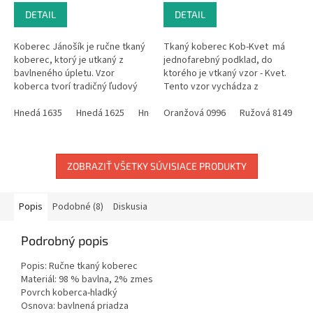
DETAIL
DETAIL
Koberec Jánošík je ručne tkaný
Tkaný koberec Kob-Kvet má
koberec, ktorý je utkaný z
jednofarebný podklad, do
bavlneného úpletu. Vzor
ktorého je vtkaný vzor - Kvet.
koberca tvorí tradičný ľudový
Tento vzor vychádza z
motív, ktorý sa v minulosti
tradičného vzoru, ktorý sa
používal na celom Slovensku.
Hnedá 1635
Hnedá 1625
Hnedá 1620
používal v minulosti, kedy sa
Oranžová 0996
Ružová 8149
R
Niekedy...
vzor tkal...
ZOBRAZIŤ VŠETKY SÚVISIACE PRODUKTY
Popis
Podobné (8)
Diskusia
Podrobný popis
Popis: Ručne tkaný koberec
Materiál: 98 % bavlna, 2% zmes
Povrch koberca-hladký
Osnova: bavlnená priadza