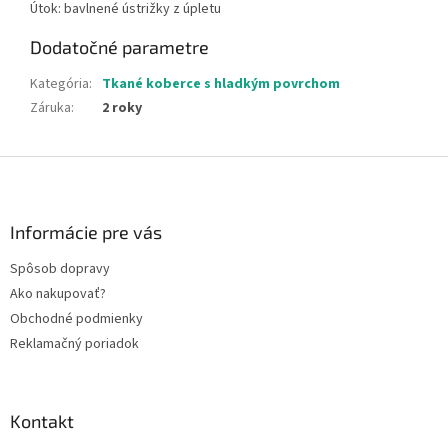
Útok: bavlnené ústrižky z úpletu
Dodatočné parametre
Kategória
:
Tkané koberce s hladkým povrchom
Záruka
:
2 roky
Z
á
p
ä
Informácie pre vás
t
Spôsob dopravy
i
Ako nakupovať?
e
Obchodné podmienky
Reklamačný poriadok
Kontakt