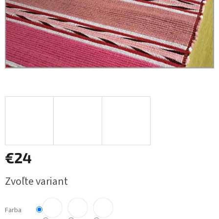
€24
Jednotková
Zvoľte variant
cena:
Farba