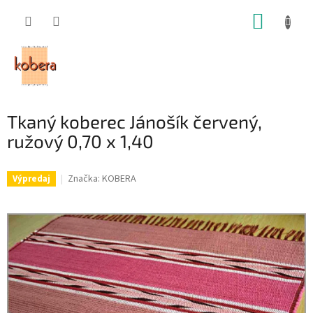
Prejsť
NÁKUP
na
obsah
KOŠÍK
Tkaný koberec Jánošík červený,
ružový 0,70 x 1,40
Značka:
KOBERA
Výpredaj