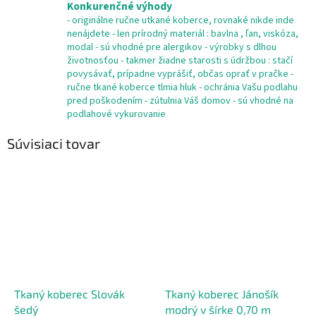
Konkurenčné výhody
- originálne ručne utkané koberce, rovnaké nikde inde
nenájdete - len prírodný materiál : bavlna , ľan, viskóza,
modal - sú vhodné pre alergikov - výrobky s dlhou
životnosťou - takmer žiadne starosti s údržbou : stačí
povysávať, prípadne vyprášiť, občas oprať v pračke -
ručne tkané koberce tlmia hluk - ochránia Vašu podlahu
pred poškodením - zútulnia Váš domov - sú vhodné na
podlahové vykurovanie
Súvisiaci tovar
Tkaný koberec Slovák
Tkaný koberec Jánošík
šedý
modrý v šírke 0,70 m