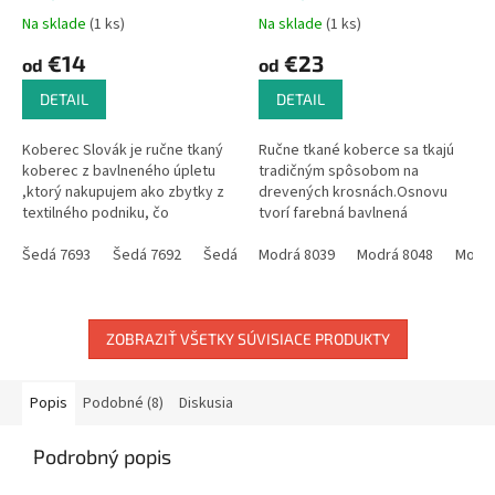
Na sklade
(1 ks)
Na sklade
(1 ks)
€14
€23
od
od
DETAIL
DETAIL
Koberec Slovák je ručne tkaný
Ručne tkané koberce sa tkajú
koberec z bavlneného úpletu
tradičným spôsobom na
,ktorý nakupujem ako zbytky z
drevených krosnách.Osnovu
textilného podniku, čo
tvorí farebná bavlnená
ovplyvňuje aj farebnosť
priadza.Do útku, to je materiál s
kobercov.Tieto bývajú
Šedá 7693
Šedá 7692
Šedá 0946
ktorým sa tká a tvorí hlavné
Modrá 8039
Šedá 6611
Modrá 8048
Šedá 6599
Modrá
Še
zladené...
materiálové...
ZOBRAZIŤ VŠETKY SÚVISIACE PRODUKTY
Popis
Podobné (8)
Diskusia
Podrobný popis