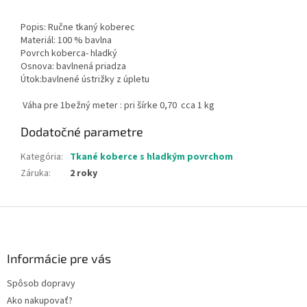
Popis: Ručne tkaný koberec
Materiál: 100 % bavlna
Povrch koberca- hladký
Osnova: bavlnená priadza
Útok:bavlnené ústrižky z úpletu
Váha pre 1bežný meter : pri šírke 0,70 cca 1 kg
Dodatočné parametre
Kategória
:
Tkané koberce s hladkým povrchom
Záruka
:
2 roky
Z
á
p
ä
Informácie pre vás
t
Spôsob dopravy
i
Ako nakupovať?
e