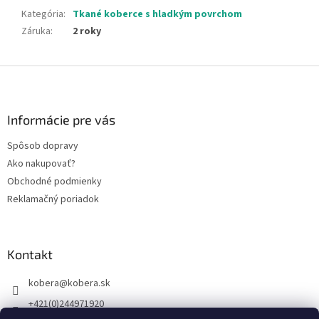
Kategória
:
Tkané koberce s hladkým povrchom
Záruka
:
2 roky
Z
á
p
ä
Informácie pre vás
t
Spôsob dopravy
i
Ako nakupovať?
e
Obchodné podmienky
Reklamačný poriadok
Kontakt
kobera
@
kobera.sk
+421(0)244971920