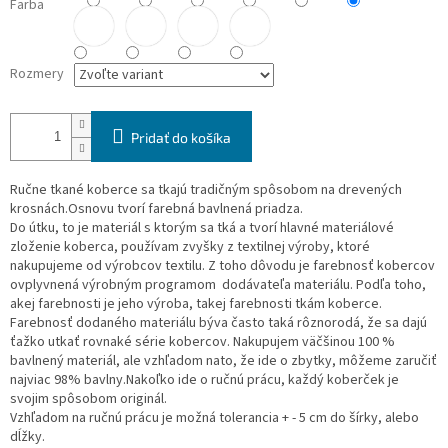
Farba
Rozmery
Pridať do košíka
Ručne tkané koberce sa tkajú tradičným spôsobom na drevených
krosnách.Osnovu tvorí farebná bavlnená priadza.
Do útku, to je materiál s ktorým sa tká a tvorí hlavné materiálové
zloženie koberca, používam zvyšky z textilnej výroby, ktoré
nakupujeme od výrobcov textilu. Z toho dôvodu je farebnosť kobercov
ovplyvnená výrobným programom dodávateľa materiálu. Podľa toho,
akej farebnosti je jeho výroba, takej farebnosti tkám koberce.
Farebnosť dodaného materiálu býva často taká rôznorodá, že sa dajú
ťažko utkať rovnaké série kobercov. Nakupujem väčšinou 100 %
bavlnený materiál, ale vzhľadom nato, že ide o zbytky, môžeme zaručiť
najviac 98% bavlny.Nakoľko ide o ručnú prácu, každý koberček je
svojim spôsobom originál.
Vzhľadom na ručnú prácu je možná tolerancia + - 5 cm do šírky, alebo
dĺžky.