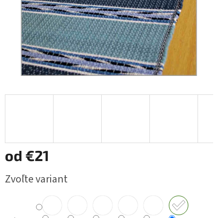
od
€21
Jednotková
Zvoľte variant
cena: