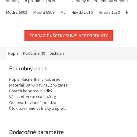
vhodný ako predložka pred
zladený do jedného farebného
kuchynskú linku, do predsiene,
odtieňa. Vzhľadom na ručnú
ale dá sa použiť rôzne, podľa...
Modrá 6903
Modrá 6909
Modrá 6895
prácu, povolená tolerancia v
Hnedá 1616
Modrá 7672
Hnedá 1230
Modrá 6917
Hnedá
rozmeroch...
ZOBRAZIŤ VŠETKY SÚVISIACE PRODUKTY
Popis
Podobné (8)
Diskusia
Podrobný popis
Popis: Ručne tkaný koberec
Materiál: 98 % bavlna, 2 % zmes
Povrch koberca- hladký
Váha koberca: cca 1,40 kg
Osnova: bavlnená priadza
Útok:bavlnené ústrižky z úpletu
Dodatočné parametre