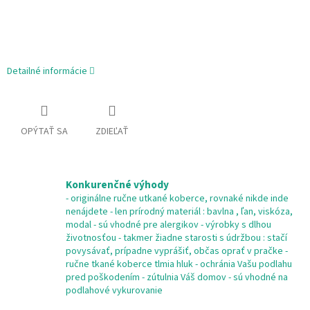
Detailné informácie
OPÝTAŤ SA
ZDIEĽAŤ
Konkurenčné výhody
- originálne ručne utkané koberce, rovnaké nikde inde
nenájdete - len prírodný materiál : bavlna , ľan, viskóza,
modal - sú vhodné pre alergikov - výrobky s dlhou
životnosťou - takmer žiadne starosti s údržbou : stačí
povysávať, prípadne vyprášiť, občas oprať v pračke -
ručne tkané koberce tlmia hluk - ochránia Vašu podlahu
pred poškodením - zútulnia Váš domov - sú vhodné na
podlahové vykurovanie