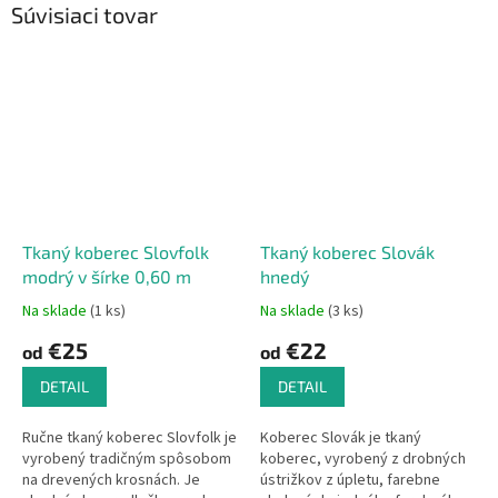
Súvisiaci tovar
Tkaný koberec Slovfolk
Tkaný koberec Slovák
modrý v šírke 0,60 m
hnedý
Na sklade
(1 ks)
Na sklade
(3 ks)
€25
€22
od
od
DETAIL
DETAIL
Ručne tkaný koberec Slovfolk je
Koberec Slovák je tkaný
vyrobený tradičným spôsobom
koberec, vyrobený z drobných
na drevených krosnách. Je
ústrižkov z úpletu, farebne