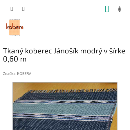
Prejsť
NÁKUP
na
obsah
KOŠÍK
Tkaný koberec Jánošík modrý v šírke
0,60 m
Značka:
KOBERA