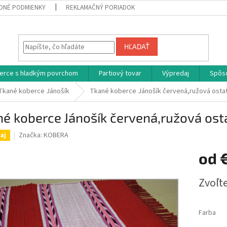
DNÉ PODMIENKY
REKLAMAČNÝ PORIADOK
HĽADAŤ
erce s hladkým povrchom
Partiový tovar
Výpredaj
Spôs
Tkané koberce Jánošík
Tkané koberce Jánošík červená,ružová ostat
é koberce Jánošík červená,ružová osta
Značka:
KOBERA
aj
od
Jednotk
Zvoľte
cena:
Farba