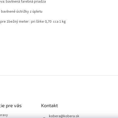
va: bavlnená farebná priadza
 bavlnené ústrižky z úpletu
pre 1bežný meter : pri šírke 0,70 cca 1 kg
ie pre vás
Kontakt
pravy
kobera
@
kobera.sk