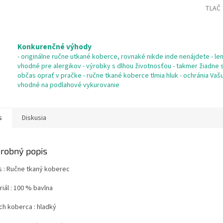
TLAČ
Konkurenčné výhody
- originálne ručne utkané koberce, rovnaké nikde inde nenájdete - len 
vhodné pre alergikov - výrobky s dlhou životnosťou - takmer žiadne s
občas oprať v pračke - ručne tkané koberce tlmia hluk - ochránia Va
vhodné na podlahové vykurovanie
s
Diskusia
robný popis
s : Ručne tkaný koberec
iál : 100 % bavlna
ch koberca : hladký