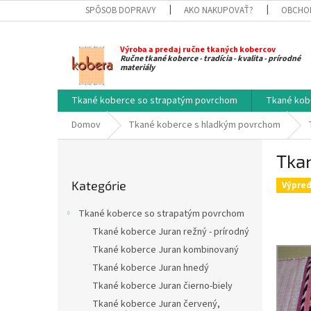
Prejsť
SPÔSOB DOPRAVY
AKO NAKUPOVAŤ?
OBCHO
na
obsah
Výroba a predaj ručne tkaných kobercov
Ručne tkané koberce - tradícia - kvalita - prírodné
materiály
Tkané koberce so strapatým povrchom
Tkané kob
Domov
Tkané koberce s hladkým povrchom
B
Tkan
o
Preskočiť
č
Kategórie
kategórie
Výpred
n
ý
Tkané koberce so strapatým povrchom
p
Tkané koberce Juran režný - prírodný
a
Tkané koberce Juran kombinovaný
n
e
Tkané koberce Juran hnedý
l
Tkané koberce Juran čierno-biely
Tkané koberce Juran červený,