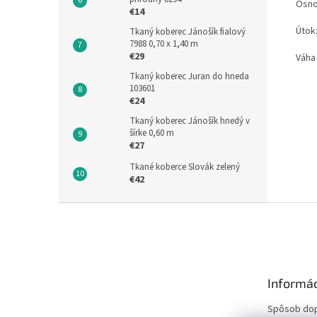
Osno
€14
Útok:
Tkaný koberec Jánošík fialový
7988 0,70 x 1,40 m
€29
Váha 
Tkaný koberec Juran do hneda
103601
€24
Tkaný koberec Jánošík hnedý v
šírke 0,60 m
€27
Tkané koberce Slovák zelený
€42
Z
á
p
ä
t
Informác
i
e
Spôsob do