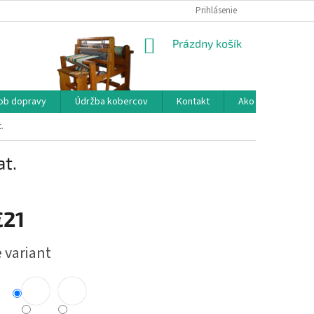
Prihlásenie
NÁKUPNÝ
Prázdny košík
KOŠÍK
ob dopravy
Údržba kobercov
Kontakt
Ako nakupovať?
.
t.
€21
ová
 variant