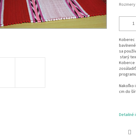
Rozmery
Koberec J
bavlnenéh
sa použív
starý tex
Koberce s
zosúladiť
programu 
Nakoľko i
cm do šír
Detailné 