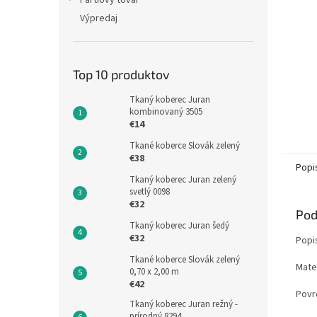
Partiový tovar
Výpredaj
Top 10 produktov
Tkaný koberec Juran
kombinovaný 3505
€14
Tkané koberce Slovák zelený
€38
Popi
Tkaný koberec Juran zelený
svetlý 0098
€32
Pod
Tkaný koberec Juran šedý
€32
Popi
Tkané koberce Slovák zelený
Mater
0,70 x 2,00 m
€42
Povr
Tkaný koberec Juran režný -
prírodný 8294