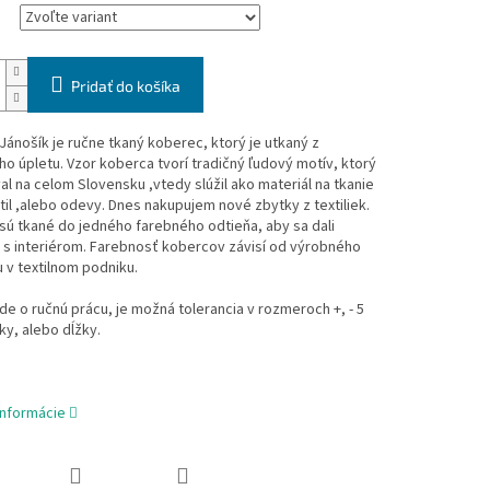
Pridať do košíka
ánošík je ručne tkaný koberec, ktorý je utkaný z
o úpletu. Vzor koberca tvorí tradičný ľudový motív, ktorý
al na celom Slovensku ,vtedy slúžil ako materiál na tkanie
til ,alebo odevy. Dnes nakupujem nové zbytky z textiliek.
ú tkané do jedného farebného odtieňa, aby sa dali
 s interiérom. Farebnosť kobercov závisí od výrobného
v textilnom podniku.
de o ručnú prácu, je možná tolerancia v rozmeroch +, - 5
ky, alebo dĺžky.
informácie