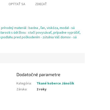
OPÝTAŤ SA
ZDIEĽAŤ
prírodný materiál : bavlna , ľan, viskóza, modal - sú
tarosti s údržbou : stačí povysávať, prípadne vyprášiť,
šu podlahu pred poškodením - zútulnia Váš domov - sú
Dodatočné parametre
Kategória
:
Tkané koberce Jánošík
Záruka
:
2 roky