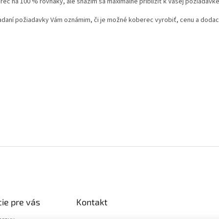
rec na 100 % rovnaký, ale snažím sa maximálne priblížiť k Vašej požiadavke
adaní požiadavky Vám oznámim, či je možné koberec vyrobiť, cenu a dodaci
ie pre vás
Kontakt