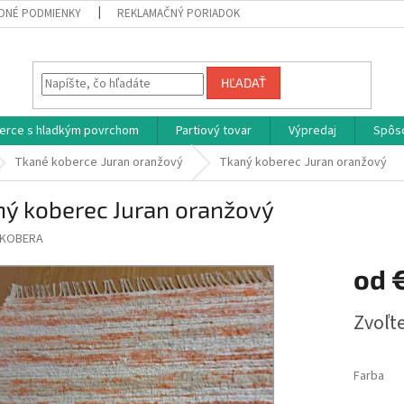
DNÉ PODMIENKY
REKLAMAČNÝ PORIADOK
HĽADAŤ
erce s hladkým povrchom
Partiový tovar
Výpredaj
Spôs
Tkané koberce Juran oranžový
Tkaný koberec Juran oranžový
ný koberec Juran oranžový
KOBERA
od
Jednotk
Zvoľte
cena:
Farba