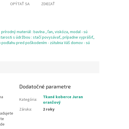
OPÝTAŤ SA
ZDIEĽAŤ
prírodný materiál : bavlna , ľan, viskóza, modal - sú
tarosti s údržbou : stačí povysávať, prípadne vyprášiť,
šu podlahu pred poškodením - zútulnia Váš domov - sú
Dodatočné parametre
na
Tkané koberce Juran
Kategória
:
oranžový
Záruka
:
2 roky
žadujete
ste
ude