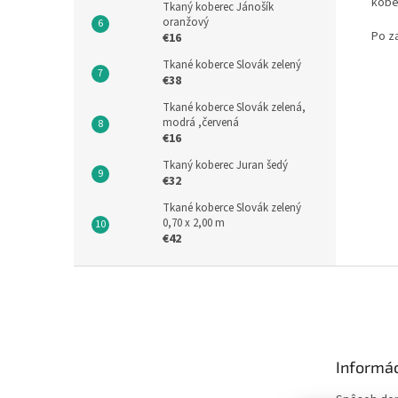
kobe
Tkaný koberec Jánošík
oranžový
Po z
€16
Tkané koberce Slovák zelený
€38
Tkané koberce Slovák zelená,
modrá ,červená
€16
Tkaný koberec Juran šedý
€32
Tkané koberce Slovák zelený
0,70 x 2,00 m
€42
Z
á
p
ä
t
Informác
i
e