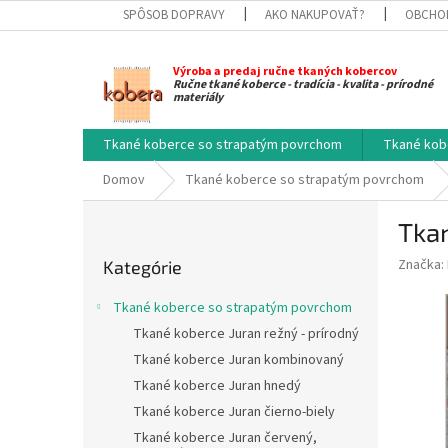
Prejsť
SPÔSOB DOPRAVY
AKO NAKUPOVAŤ?
OBCHO
na
obsah
Výroba a predaj ručne tkaných kobercov
Ručne tkané koberce - tradícia - kvalita - prírodné
materiály
Tkané koberce so strapatým povrchom
Tkané kob
Domov
Tkané koberce so strapatým povrchom
B
Tka
o
Preskočiť
č
Značka:
Kategórie
kategórie
n
ý
Tkané koberce so strapatým povrchom
p
Tkané koberce Juran režný - prírodný
a
Tkané koberce Juran kombinovaný
n
e
Tkané koberce Juran hnedý
l
Tkané koberce Juran čierno-biely
Tkané koberce Juran červený,