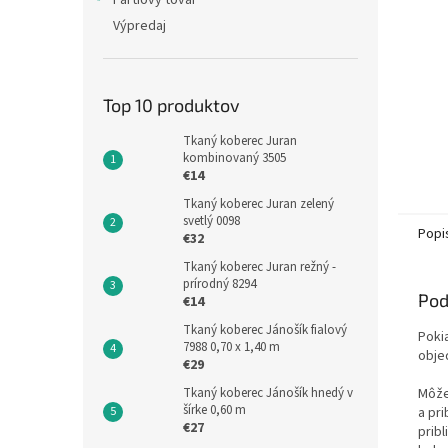
Partiový tovar
Výpredaj
Top 10 produktov
Tkaný koberec Juran
kombinovaný 3505
€14
Tkaný koberec Juran zelený
svetlý 0098
Popi
€32
Tkaný koberec Juran režný -
prírodný 8294
Pod
€14
Tkaný koberec Jánošík fialový
Poki
7988 0,70 x 1,40 m
obje
€29
Tkaný koberec Jánošík hnedý v
Môže
šírke 0,60 m
a pri
€27
prib