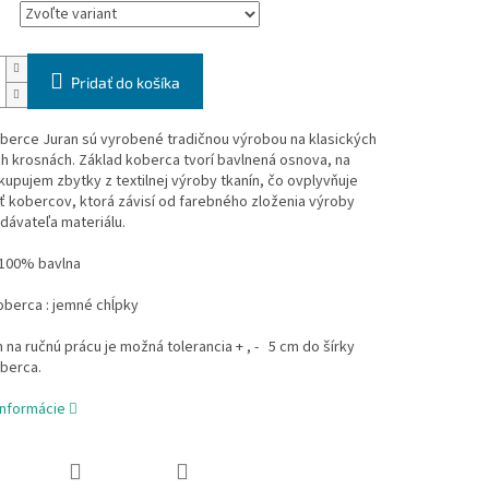
Pridať do košíka
berce Juran sú vyrobené tradičnou výrobou na klasických
h krosnách. Základ koberca tvorí bavlnená osnova, na
kupujem zbytky z textilnej výroby tkanín, čo ovplyvňuje
 kobercov, ktorá závisí od farebného zloženia výroby
dávateľa materiálu.
 100% bavlna
oberca : jemné chĺpky
na ručnú prácu je možná tolerancia + , - 5 cm do šírky
oberca.
informácie