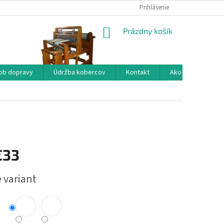
Prihlásenie
NÁKUPNÝ
Prázdny košík
KOŠÍK
ob dopravy
Údržba kobercov
Kontakt
Ako nakupovať?
€33
ová
 variant