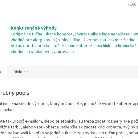
TLAČ
Konkurenčné výhody
- originálne ručne utkané koberce, rovnaké nikde inde nenájdete - len 
vhodné pre alergikov - výrobky s dlhou životnosťou - takmer žiadne s
občas oprať v pračke - ručne tkané koberce tlmia hluk - ochránia Va
vhodné na podlahové vykurovanie
s
Diskusia
robný popis
aľ nie je na sklade výrobok, ktorý požadujete, je možné vyrobiť koberec aj 
dnávku.
te tak urobiť e-mailom, alebo telefonicky. Tu treba zadať rozmery aké po
bližne farbu, alebo vzor koberca. Najlepšie ak zadáte kód koberca, aký by 
ližne požadovali.Nakoľko sa jedná o tkanie zo zbytkov a o ručnú prácu, neb