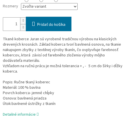
Rozmery
Pridať do košíka
Tkané koberce Juran sú vyrobené tradičnou výrobou na klasických
drevených krosnách. Základ koberca tvorí bavlnená osnova, na tkanie
nakupujem zbytky z textilnej výroby tkanín, čo ovplyvňuje farebnosť
kobercov, ktorá závisí od farebného zloženia výroby môjho
dodávateľa materiálu.
Vzhľadom na ručnú prácu je možná tolerancia + , - 5 cm do šírky i dĺžky
koberca.
Popis: Ručne tkaný koberec
Materiál: 100 % bavlna
Povrch koberca- jemné chĺpky
Osnova: bavlnená priadza
Útok:bavlnené ústrižky z tkanín
Detailné informácie