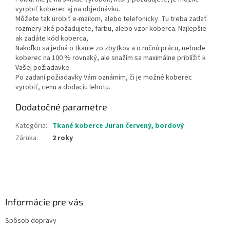
vyrobiť koberec aj na objednávku.
Môžete tak urobiť e-mailom, alebo telefonicky. Tu treba zadať
rozmery aké požadujete, farbu, alebo vzor koberca. Najlepšie
ak zadáte kód koberca,
Nakoľko sa jedná o tkanie zo zbytkov a o ručnú prácu, nebude
koberec na 100 % rovnaký, ale snažím sa maximálne priblížiť k
Vašej požiadavke.
Po zadaní požiadavky Vám oznámim, či je možné koberec
vyrobiť, cenu a dodaciu lehotu.
Dodatočné parametre
Kategória
:
Tkané koberce Juran červený, bordový
Záruka
:
2 roky
Z
á
p
ä
Informácie pre vás
t
Spôsob dopravy
i