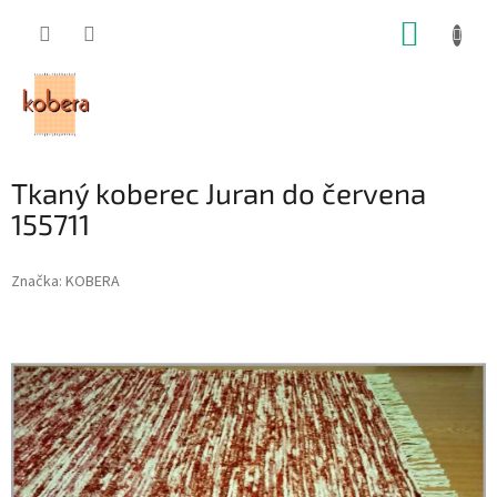
Prejsť
NÁKUP
na
obsah
KOŠÍK
Tkaný koberec Juran do červena
155711
Značka:
KOBERA