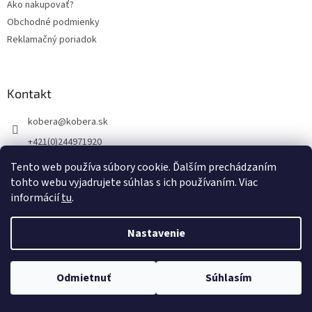
Ako nakupovať?
e
Obchodné podmienky
Reklamačný poriadok
Kontakt
kobera
@
kobera.sk
+421(0)244971920
+421(0)903256446
Tento web používa súbory cookie. Ďalším prechádzaním
tohto webu vyjadrujete súhlas s ich používaním. Viac
informácií
tu
.
Vytvoril Shoptet
Nastavenie
Copyright 2026
KOBERA, ručne tkané koberce
. Všetky práva
Výroba a predaj ručne tkaných kobercov -tradícia - kvalita- prírodné
Odmietnuť
Súhlasím
vyhradené.
materiály