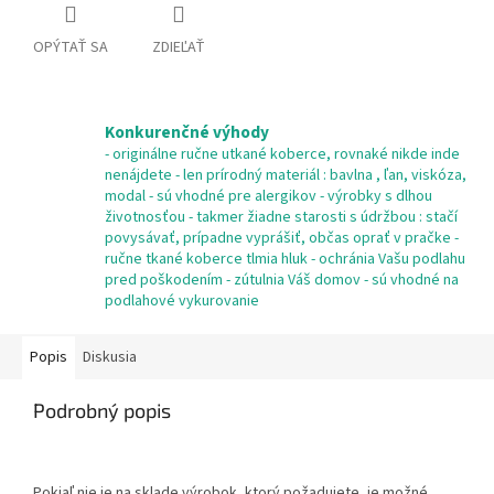
OPÝTAŤ SA
ZDIEĽAŤ
Konkurenčné výhody
- originálne ručne utkané koberce, rovnaké nikde inde
nenájdete - len prírodný materiál : bavlna , ľan, viskóza,
modal - sú vhodné pre alergikov - výrobky s dlhou
životnosťou - takmer žiadne starosti s údržbou : stačí
povysávať, prípadne vyprášiť, občas oprať v pračke -
ručne tkané koberce tlmia hluk - ochránia Vašu podlahu
pred poškodením - zútulnia Váš domov - sú vhodné na
podlahové vykurovanie
Popis
Diskusia
Podrobný popis
Pokiaľ nie je na sklade výrobok, ktorý požadujete, je možné