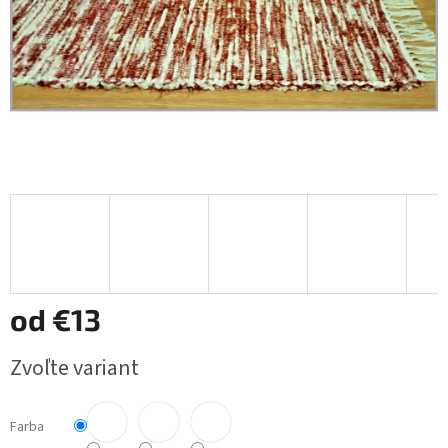
od
€13
Jednotková
Zvoľte variant
cena:
Farba